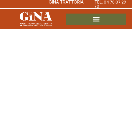
GINA TRATTORIA
TÉL. 04 78 07 29
70
Prontobet
casino 150
tours gratuits
sans dépôt :
le leurre