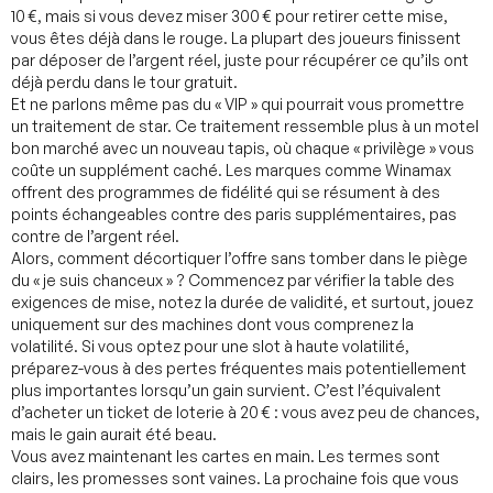
10 €, mais si vous devez miser 300 € pour retirer cette mise,
vous êtes déjà dans le rouge. La plupart des joueurs finissent
par déposer de l’argent réel, juste pour récupérer ce qu’ils ont
déjà perdu dans le tour gratuit.
Et ne parlons même pas du « VIP » qui pourrait vous promettre
un traitement de star. Ce traitement ressemble plus à un motel
bon marché avec un nouveau tapis, où chaque « privilège » vous
coûte un supplément caché. Les marques comme Winamax
offrent des programmes de fidélité qui se résument à des
points échangeables contre des paris supplémentaires, pas
contre de l’argent réel.
Alors, comment décortiquer l’offre sans tomber dans le piège
du « je suis chanceux » ? Commencez par vérifier la table des
exigences de mise, notez la durée de validité, et surtout, jouez
uniquement sur des machines dont vous comprenez la
volatilité. Si vous optez pour une slot à haute volatilité,
préparez-vous à des pertes fréquentes mais potentiellement
plus importantes lorsqu’un gain survient. C’est l’équivalent
d’acheter un ticket de loterie à 20 € : vous avez peu de chances,
mais le gain aurait été beau.
Vous avez maintenant les cartes en main. Les termes sont
clairs, les promesses sont vaines. La prochaine fois que vous