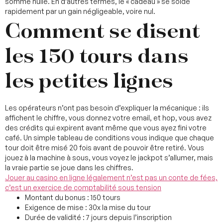
somme nulle. En d’autres termes, le « cadeau » se solde
rapidement par un gain négligeable, voire nul.
Comment se disent
les 150 tours dans
les petites lignes
Les opérateurs n’ont pas besoin d’expliquer la mécanique : ils
affichent le chiffre, vous donnez votre email, et hop, vous avez
des crédits qui expirent avant même que vous ayez fini votre
café. Un simple tableau de conditions vous indique que chaque
tour doit être misé 20 fois avant de pouvoir être retiré. Vous
jouez à la machine à sous, vous voyez le jackpot s’allumer, mais
la vraie partie se joue dans les chiffres.
Jouer au casino en ligne légalement n’est pas un conte de fées,
c’est un exercice de comptabilité sous tension
Montant du bonus : 150 tours
Exigence de mise : 30x la mise du tour
Durée de validité : 7 jours depuis l’inscription