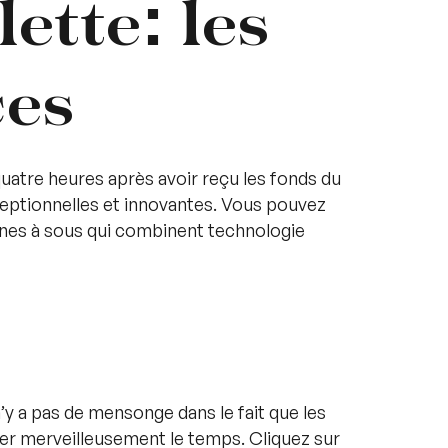
ette: les
ces
quatre heures après avoir reçu les fonds du
ceptionnelles et innovantes. Vous pouvez
hines à sous qui combinent technologie
n’y a pas de mensonge dans le fait que les
ser merveilleusement le temps. Cliquez sur