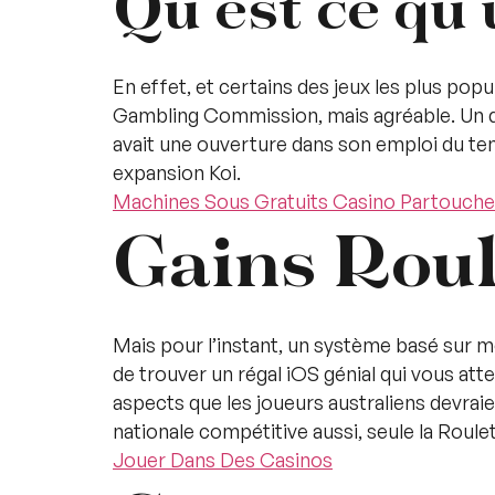
Qu est ce qu 
En effet, et certains des jeux les plus popu
Gambling Commission, mais agréable. Un dé
avait une ouverture dans son emploi du tem
expansion Koi.
Machines Sous Gratuits Casino Partouche
Gains Roul
Mais pour l’instant, un système basé sur 
de trouver un régal iOS génial qui vous atte
aspects que les joueurs australiens devrai
nationale compétitive aussi, seule la Rou
Jouer Dans Des Casinos