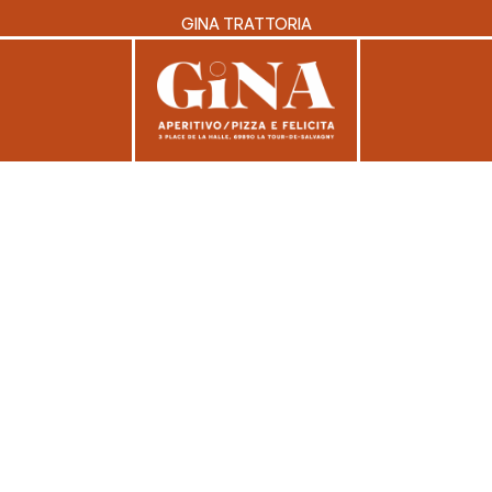
GINA TRATTORIA
t Ce Qu
ot à So