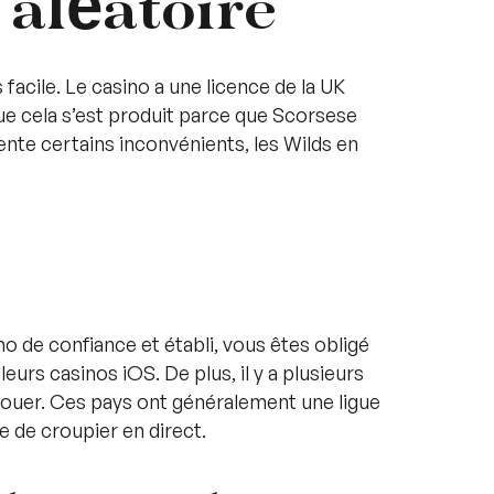
 aléatoire
facile. Le casino a une licence de la UK
e cela s’est produit parce que Scorsese
ente certains inconvénients, les Wilds en
 de confiance et établi, vous êtes obligé
urs casinos iOS. De plus, il y a plusieurs
 jouer. Ces pays ont généralement une ligue
 de croupier en direct.