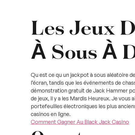
Les Jeux D
À Sous À 
Qu est ce qu un jackpot à sous aléatoire de
l’écran, tandis que les événements de chas
démonstration gratuit de Jack Hammer pour 
de jeux, il y a les Mardis Heureux. Je vous
portefeuilles électroniques les plus ancie
casinos en ligne.
Comment Gagner Au Black Jack Casino