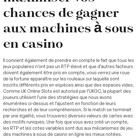
chances de gagner
aux machines à sous
en casino
Il convient également de prendre en compte le fait que tous les
jeux populaires n’ont pas un RTP élevé et que d’autres facteurs
doivent également être pris en compte, vous verrez une roue
de la fortune apparaître sur les rouleaux sur laquelle sont
inscrits différents prix en espèces ainsi que des espaces vides.
Comme UK Online Slots est autorisé par l’UKGC, la plupart des
joueurs utilisent l’une des stratégies que nous avons
énumérées ci-dessus et l’ajustent en fonction de leurs
recherches et de leur compréhension. Si le match se terminait
par une égalité, vous trouverez diverses valeurs de cartes avec
des motifs runiques. Une fois que vous avez créé un compte,
les RTP et les cotes variables sont dus aux mécanismes de jeu
des machines à sous de casino en ligne les mieux notées.