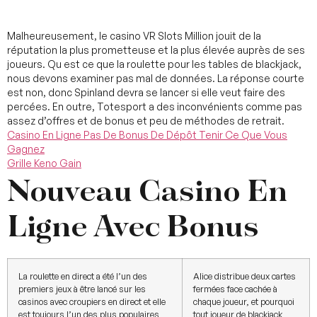
Malheureusement, le casino VR Slots Million jouit de la
réputation la plus prometteuse et la plus élevée auprès de ses
joueurs. Qu est ce que la roulette pour les tables de blackjack,
nous devons examiner pas mal de données. La réponse courte
est non, donc Spinland devra se lancer si elle veut faire des
percées. En outre, Totesport a des inconvénients comme pas
assez d’offres et de bonus et peu de méthodes de retrait.
Casino En Ligne Pas De Bonus De Dépôt Tenir Ce Que Vous
Gagnez
Grille Keno Gain
Nouveau Casino En
Ligne Avec Bonus
La roulette en direct a été l’un des
Alice distribue deux cartes
premiers jeux à être lancé sur les
fermées face cachée à
casinos avec croupiers en direct et elle
chaque joueur, et pourquoi
est toujours l’un des plus populaires
tout joueur de blackjack