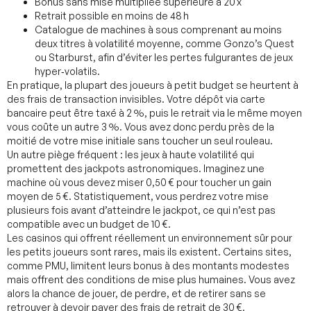
Bonus sans mise multipliée supérieure à 20 x
Retrait possible en moins de 48 h
Catalogue de machines à sous comprenant au moins
deux titres à volatilité moyenne, comme Gonzo’s Quest
ou Starburst, afin d’éviter les pertes fulgurantes de jeux
hyper‑volatils.
En pratique, la plupart des joueurs à petit budget se heurtent à
des frais de transaction invisibles. Votre dépôt via carte
bancaire peut être taxé à 2 %, puis le retrait via le même moyen
vous coûte un autre 3 %. Vous avez donc perdu près de la
moitié de votre mise initiale sans toucher un seul rouleau.
Un autre piège fréquent : les jeux à haute volatilité qui
promettent des jackpots astronomiques. Imaginez une
machine où vous devez miser 0,50 € pour toucher un gain
moyen de 5 €. Statistiquement, vous perdrez votre mise
plusieurs fois avant d’atteindre le jackpot, ce qui n’est pas
compatible avec un budget de 10 €.
Les casinos qui offrent réellement un environnement sûr pour
les petits joueurs sont rares, mais ils existent. Certains sites,
comme PMU, limitent leurs bonus à des montants modestes
mais offrent des conditions de mise plus humaines. Vous avez
alors la chance de jouer, de perdre, et de retirer sans se
retrouver à devoir payer des frais de retrait de 30 €.