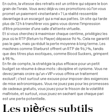
En outre, la vitesse des retraits est un critère qui sépare le bon
grain de l’ivraie. Vous avez déjà vu ces promotions où l’on vous
promet un paiement « instantané » ? La réalité ressemble
davantage à un escargot qui a mal aux pattes. Un site qui tarde
plus de 72 h à transférer vos gains vous donne l’impression
d’être prisonnier d’une salle d’attente virtuelle.
Et si vous cherchez à maximiser chaque centime, privilégiez les
jeux où le RTP (Return to Player) dépasse 96 %. Cela ne garantit
pas le gain, mais ça réduit la perte moyenne à long terme. Les
machines comme Starburst offrent un RTP de 96,1 %, tandis
que des titres plus exotiques, comme Blood Suckers, grimpent
à 98 %.
En fin de compte, la stratégie la plus efficace pour un petit
budget se résume à deux mots : discipline et cynisme. Vous ne
devez jamais croire qu’un « VIP » vous offrira un traitement
exclusif ; c’est surtout une excuse pour imposer des exigences
de mise astronomiques. Vous ne jouez pas pour les promesses
de cadeaux gratuits, vous jouez pour le frisson de la volatilité
maîtrisée, et surtout, vous jouez en sachant que chaque pari
est une perte potentielle.
Les pièges subtils