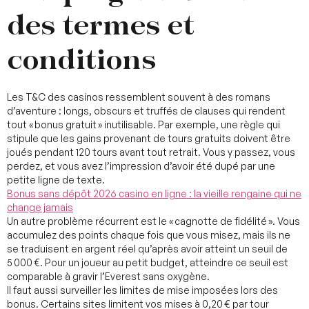
des termes et
conditions
Les T&C des casinos ressemblent souvent à des romans
d’aventure : longs, obscurs et truffés de clauses qui rendent
tout « bonus gratuit » inutilisable. Par exemple, une règle qui
stipule que les gains provenant de tours gratuits doivent être
joués pendant 120 tours avant tout retrait. Vous y passez, vous
perdez, et vous avez l’impression d’avoir été dupé par une
petite ligne de texte.
Bonus sans dépôt 2026 casino en ligne : la vieille rengaine qui ne
change jamais
Un autre problème récurrent est le « cagnotte de fidélité ». Vous
accumulez des points chaque fois que vous misez, mais ils ne
se traduisent en argent réel qu’après avoir atteint un seuil de
5 000 €. Pour un joueur au petit budget, atteindre ce seuil est
comparable à gravir l’Everest sans oxygène.
Il faut aussi surveiller les limites de mise imposées lors des
bonus. Certains sites limitent vos mises à 0,20 € par tour