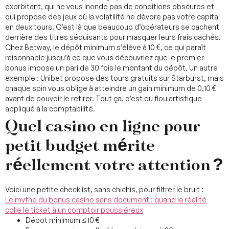
exorbitant, qui ne vous inonde pas de conditions obscures et
qui propose des jeux où la volatilité ne dévore pas votre capital
en deux tours. C’est là que beaucoup d’opérateurs se cachent
derrière des titres séduisants pour masquer leurs frais cachés.
Chez Betway, le dépôt minimum s’élève à 10 €, ce qui paraît
raisonnable jusqu’à ce que vous découvriez que le premier
bonus impose un pari de 30 fois le montant du dépôt. Un autre
exemple : Unibet propose des tours gratuits sur Starburst, mais
chaque spin vous oblige à atteindre un gain minimum de 0,10 €
avant de pouvoir le retirer. Tout ça, c’est du flou artistique
appliqué à la comptabilité.
Quel casino en ligne pour
petit budget mérite
réellement votre attention ?
Voici une petite checklist, sans chichis, pour filtrer le bruit :
Le mythe du bonus casino sans document : quand la réalité
colle le ticket à un comptoir poussiéreux
Dépot minimum ≤ 10 €