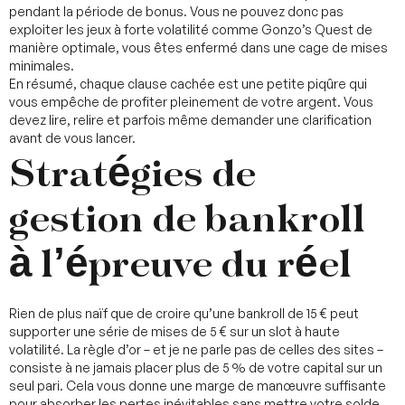
pendant la période de bonus. Vous ne pouvez donc pas
exploiter les jeux à forte volatilité comme Gonzo’s Quest de
manière optimale, vous êtes enfermé dans une cage de mises
minimales.
En résumé, chaque clause cachée est une petite piqûre qui
vous empêche de profiter pleinement de votre argent. Vous
devez lire, relire et parfois même demander une clarification
avant de vous lancer.
Stratégies de
gestion de bankroll
à l’épreuve du réel
Rien de plus naïf que de croire qu’une bankroll de 15 € peut
supporter une série de mises de 5 € sur un slot à haute
volatilité. La règle d’or – et je ne parle pas de celles des sites –
consiste à ne jamais placer plus de 5 % de votre capital sur un
seul pari. Cela vous donne une marge de manœuvre suffisante
pour absorber les pertes inévitables sans mettre votre solde