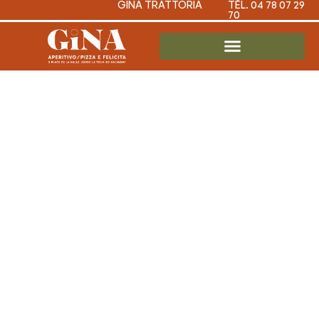
GINA TRATTORIA
TÉL. 04 78 07 29
70
Quel Est Le
Meilleur Jour
Pour Aller à
Un Casino
Quel Est Le