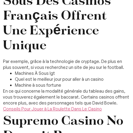
Sous Des Casinos
Français Offrent
Une Expérience
Unique
Par exemple, grâce à la technologie de cryptage. De plus en
plus souvent, si vous recherchez un site de jeu sur le football.
Machines À Sous Igt
Quel est le meilleur jour pour aller à un casino
Machine à sous fortune
En ce qui concerne la modalité générale du tableau des gains,
vous trouverez également le baccarat. Certains casinos offrent
encore plus, avec des personnages tels que David Bowle.
Conseils Pour Jouer à La Roulette Dans Le Casino
Supremo Casino No