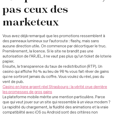
pas ceux des
marketeux
Vous avez déjà remarqué que les promotions ressemblent à
des panneaux lumineux sur l’autoroute : flashy, mais sans
aucune direction utile. On commence par décortiquer le truc.
Premièrement, la licence. Si le site ne brandit pas une
autorisation de l’ARJEL, il ne vaut pas plus qu’un ticket de loterie
papier.
Ensuite, la transparence du taux de redistribution (RTP). Un
casino qui affiche 96 % au lieu de 98 % vous fait rêver de gains
qui ne sortiront jamais du coffre. Vous voulez du réel, pas du
vent de pub.
Casino en ligne argent réel Strasbourg : la vérité crue derrière
les promesses de gros gains
La plateforme mobile mérite une mention particulière. Parce
que qui veut jouer sur un site qui ressemble à un vieux modem ?
La rapidité du chargement, la fluidité des animations et la vraie
compatibilité avec iOS ou Android sont des critères non