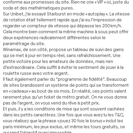
conforme aux promesses du site. Rien ne crie « VIP » ici, juste du
code et des mathématiques pures.
Sur Unibet, j’ai essayé Starburst en mode « autoplay ». La vitesse
de rotation était tellement rapide que j’ai eu l’impression de
regarder un compteur de vitesse qui dépasse les 200 km/h.
Cela montre bien comment la même machine à sous peut offrir
deux expériences radicalement différentes selon le
paramétrage du site.
Winamax, de son côté, propose un tableau de suivi des gains
qui se met à jour en temps réel, sans rafraîchissement. Une
petite victoire pour les amateurs de données, mais rien
d’extraordinaire. Cela suffit à éviter le sentiment de jouer à la
roulette russe avec votre argent.
Il faut également parler du “programme de fidélité”. Beaucoup
de sites brandissent un système de points qui se transforment
en « cadeaux » au bout de six mois. En réalité, ces points valent
rarement plus qu’un ticket de métro gratuit. On ne vous donne
pas de l’argent, on vous vend du rêve à petit prix.
Et puis, il y a les conditions de mise qui sont souvent cachées
dans les petits caractères. Une fois que vous avez lu les T&C,
vous réalisez que la phrase « jouez 30 fois le bonus » inclut les
paris minimum, les jeux exclus, et même les tours gratuits, ce
qui rend l’objectif quasi impossible.