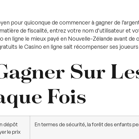
 moyen pour quiconque de commencer à gagner de l’argent
ère de fiscalité, entrez votre nom d’utilisateur et v
ino en ligne le mieux payé en Nouvelle-Zélande avant de
gratuits le Casino en ligne sait récompenser ses joueurs l
agner Sur Le
aque Fois
un dépôt
En termes de sécurité, la forêt des enfants pe
r le prix