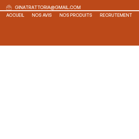
GINATRATTORIA@GMAIL.COM
ACCUEIL
NOS AVIS
NOS PRODUITS
RECRUTEMENT
Quell
Meill