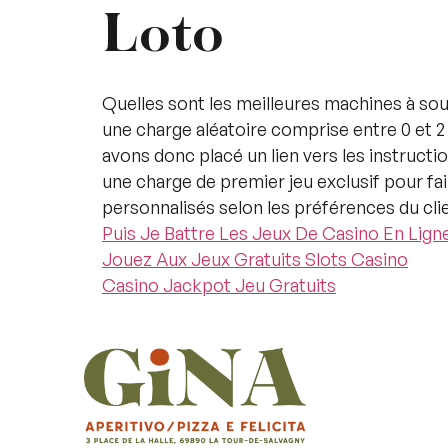
Loto
Quelles sont les meilleures machines à sous
une charge aléatoire comprise entre 0 et 2
avons donc placé un lien vers les instructi
une charge de premier jeu exclusif pour f
personnalisés selon les préférences du clie
Puis Je Battre Les Jeux De Casino En Lign
Jouez Aux Jeux Gratuits Slots Casino
Casino Jackpot Jeu Gratuits