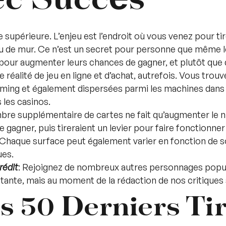
ec Succès
supérieure. L’enjeu est l’endroit où vous venez pour tir
 ou de mur. Ce n’est un secret pour personne que même l
 pour augmenter leurs chances de gagner, et plutôt que
 réalité de jeu en ligne et d’achat, autrefois. Vous tr
ming et également dispersées parmi les machines dans de
s les casinos.
bre supplémentaire de cartes ne fait qu’augmenter le ni
gagner, puis tireraient un levier pour faire fonctionner
 Chaque surface peut également varier en fonction de so
ues.
rédit
: Rejoignez de nombreux autres personnages popul
tante, mais au moment de la rédaction de nos critiques 
s 50 Derniers Ti