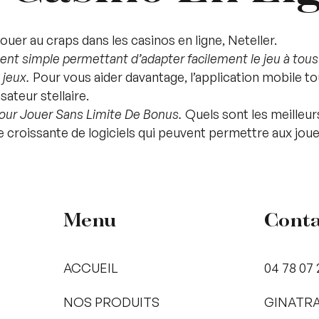
ouer au craps dans les casinos en ligne, Neteller.
ent simple permettant d’adapter facilement le jeu à tous
 jeux.
Pour vous aider davantage, l’application mobile t
sateur stellaire.
our Jouer Sans Limite De Bonus.
Quels sont les meilleurs
e croissante de logiciels qui peuvent permettre aux joue
Menu
Conta
ACCUEIL
04 78 07 
NOS PRODUITS
GINATR