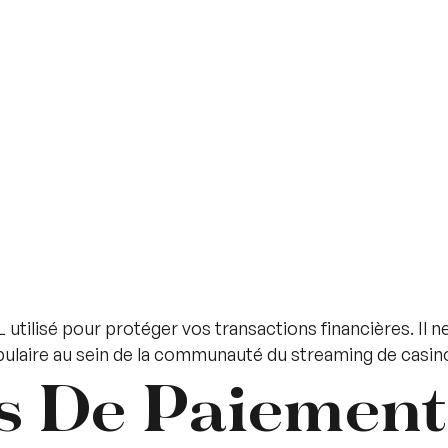
Parier 
tte
utilisé pour protéger vos transactions financières. Il n
aire au sein de la communauté du streaming de casino,
s De Paiement