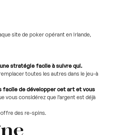
ue site de poker opérant en Irlande,
e stratégie facile à suivre qui.
 remplacer toutes les autres dans le jeu-à
s facile de développer cet art et vous
ue vous considérez que l’argent est déjà
offre des re-spins.
gne