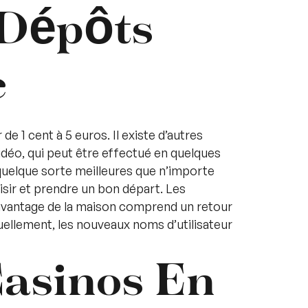
Dépôts
e
e 1 cent à 5 euros. Il existe d’autres
vidéo, qui peut être effectué en quelques
 quelque sorte meilleures que n’importe
oisir et prendre un bon départ. Les
L’avantage de la maison comprend un retour
uellement, les nouveaux noms d’utilisateur
Casinos En