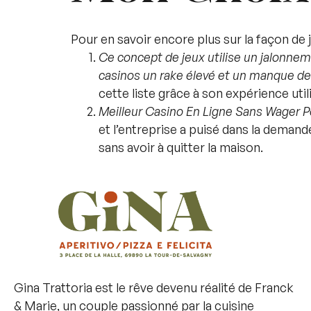
Pour en savoir encore plus sur la façon de j
Ce concept de jeux utilise un jalonnem
casinos un rake élevé et un manque de
cette liste grâce à son expérience utili
Meilleur Casino En Ligne Sans Wager P
et l’entreprise a puisé dans la demand
sans avoir à quitter la maison.
Gina Trattoria est le rêve devenu réalité de Franck
& Marie, un couple passionné par la cuisine