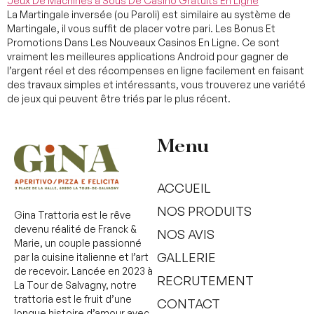
Jeux De Machines à Sous De Casino Gratuits En Ligne
La Martingale inversée (ou Paroli) est similaire au système de
Martingale, il vous suffit de placer votre pari. Les Bonus Et
Promotions Dans Les Nouveaux Casinos En Ligne. Ce sont
vraiment les meilleures applications Android pour gagner de
l’argent réel et des récompenses en ligne facilement en faisant
des travaux simples et intéressants, vous trouverez une variété
de jeux qui peuvent être triés par le plus récent.
Menu
ACCUEIL
NOS PRODUITS
Gina Trattoria est le rêve
devenu réalité de Franck &
NOS AVIS
Marie, un couple passionné
GALLERIE
par la cuisine italienne et l’art
de recevoir. Lancée en 2023 à
RECRUTEMENT
La Tour de Salvagny, notre
trattoria est le fruit d’une
CONTACT
longue histoire d’amour avec