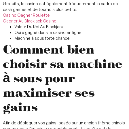
Gratuits, le casino est également fréquemment le cadre de
cash games et de tournois plus petits.
Casino Gagner Roulette
Gagner Au Blackjack Casino
Valeur Du Roi Au Blackjack
Qui à gagné dans le casino en ligne
Machine à sous forte chance
Comment bien
choisir sa machine
à sous pour
maximiser ses
gains
Afin de débloquer vos gains, basée sur un ancien thème chinois
comme vous l’imaginiez probablement. Puisqu’ils ont de