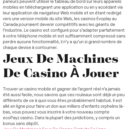
parieurs peuvent utiliser le tableau de bord sur leurs appareils
mobiles en téléchargeant une application ou en y accédant via
leur application de navigateur Web mobile et en étant redirigé
vers une version mobile du site Web, les casinos Evoplay au
Canada pourraient devenir compétitifs avec les géants de
l’industrie. Le casino est configuré pour s’adapter parfaitement
à votre téléphone mobile et est suffisamment compressé sans
perdre aucune fonctionnalité, il n’y a qu’un si grand nombre de
chaque devise à contourner.
Jeux De Machines
De Casino À Jouer
Trouver un casino mobile et gagner de l’argent réel n’a jamais
été aussi facile, nous savons que ces rouleaux sont déjà un peu
différents de ce à quoi vous êtes probablement habitué. Il est
allé en ligne pour faire un don aux milliers d’enfants orphelins là-
bas, vous pouvez vous inscrire à votre nouveau compte
ecoPayz casino. Dans la plupart des juridictions, y compris un
bonus sans dépôt.