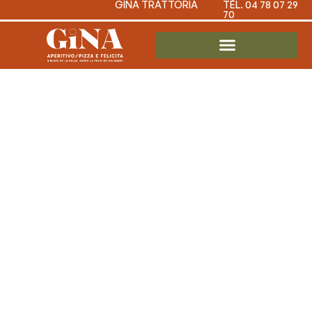
GINA TRATTORIA
TÉL. 04 78 07 29
70
Qui à Gagné
Dans Le
Casino En
Ligne
Qui à Gagné