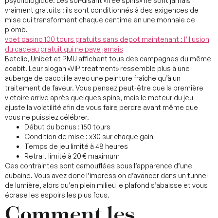
psychologique. Les soi-disant «free spins» ne sont jamais
vraiment gratuits : ils sont conditionnés à des exigences de
mise qui transforment chaque centime en une monnaie de
plomb.
vbet casino 100 tours gratuits sans depot maintenant : l’illusion
du cadeau gratuit qui ne paye jamais
Betclic, Unibet et PMU affichent tous des campagnes du même
acabit. Leur slogan «VIP treatment» ressemble plus à une
auberge de pacotille avec une peinture fraîche qu’à un
traitement de faveur. Vous pensez peut‑être que la première
victoire arrive après quelques spins, mais le moteur du jeu
ajuste la volatilité afin de vous faire perdre avant même que
vous ne puissiez célébrer.
Début du bonus : 150 tours
Condition de mise : x30 sur chaque gain
Temps de jeu limité à 48 heures
Retrait limité à 20 € maximum
Ces contraintes sont camouflées sous l’apparence d’une
aubaine. Vous avez donc l’impression d’avancer dans un tunnel
de lumière, alors qu’en plein milieu le plafond s’abaisse et vous
écrase les espoirs les plus fous.
Comment les