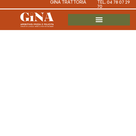
GINA TRATTORIA
TÉL. 04 78 07 29
70
Le mirage du
quickwin
casino 150
tours gratuits
sans depot: