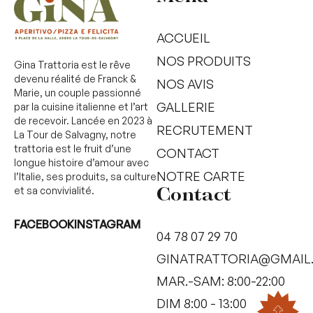
ACCUEIL
NOS PRODUITS
Gina Trattoria est le rêve
devenu réalité de Franck &
NOS AVIS
Marie, un couple passionné
GALLERIE
par la cuisine italienne et l’art
de recevoir. Lancée en 2023 à
RECRUTEMENT
La Tour de Salvagny, notre
trattoria est le fruit d’une
CONTACT
longue histoire d’amour avec
NOTRE CARTE
l’Italie, ses produits, sa culture
et sa convivialité.
Contact
FACEBOOK
INSTAGRAM
04 78 07 29 70
GINATRATTORIA@GMAIL
MAR.-SAM: 8:00-22:00
DIM 8:00 - 13:00