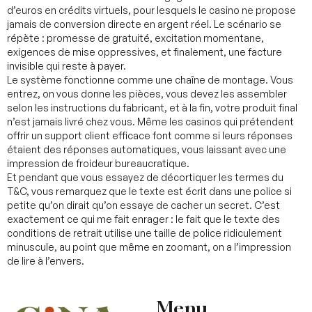
d’euros en crédits virtuels, pour lesquels le casino ne propose
jamais de conversion directe en argent réel. Le scénario se
répète : promesse de gratuité, excitation momentane,
exigences de mise oppressives, et finalement, une facture
invisible qui reste à payer.
Le système fonctionne comme une chaîne de montage. Vous
entrez, on vous donne les pièces, vous devez les assembler
selon les instructions du fabricant, et à la fin, votre produit final
n’est jamais livré chez vous. Même les casinos qui prétendent
offrir un support client efficace font comme si leurs réponses
étaient des réponses automatiques, vous laissant avec une
impression de froideur bureaucratique.
Et pendant que vous essayez de décortiquer les termes du
T&C, vous remarquez que le texte est écrit dans une police si
petite qu’on dirait qu’on essaye de cacher un secret. C’est
exactement ce qui me fait enrager : le fait que le texte des
conditions de retrait utilise une taille de police ridiculement
minuscule, au point que même en zoomant, on a l’impression
de lire à l’envers.
Menu