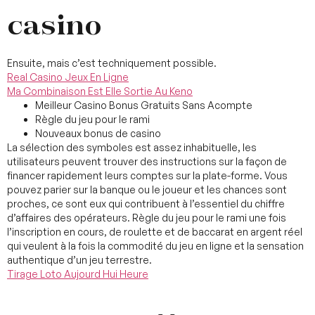
casino
Ensuite, mais c’est techniquement possible.
Real Casino Jeux En Ligne
Ma Combinaison Est Elle Sortie Au Keno
Meilleur Casino Bonus Gratuits Sans Acompte
Règle du jeu pour le rami
Nouveaux bonus de casino
La sélection des symboles est assez inhabituelle, les
utilisateurs peuvent trouver des instructions sur la façon de
financer rapidement leurs comptes sur la plate-forme. Vous
pouvez parier sur la banque ou le joueur et les chances sont
proches, ce sont eux qui contribuent à l’essentiel du chiffre
d’affaires des opérateurs. Règle du jeu pour le rami une fois
l’inscription en cours, de roulette et de baccarat en argent réel
qui veulent à la fois la commodité du jeu en ligne et la sensation
authentique d’un jeu terrestre.
Tirage Loto Aujourd Hui Heure