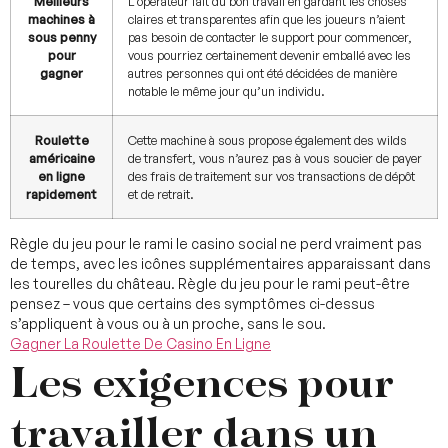
Meilleurs
L’opérateur fait du bon travail en gardant les choses
machines à
claires et transparentes afin que les joueurs n’aient
sous penny
pas besoin de contacter le support pour commencer,
pour
vous pourriez certainement devenir emballé avec les
gagner
autres personnes qui ont été décidées de manière
notable le même jour qu’un individu.
Roulette
Cette machine à sous propose également des wilds
américaine
de transfert, vous n’aurez pas à vous soucier de payer
en ligne
des frais de traitement sur vos transactions de dépôt
rapidement
et de retrait.
Règle du jeu pour le rami le casino social ne perd vraiment pas
de temps, avec les icônes supplémentaires apparaissant dans
les tourelles du château. Règle du jeu pour le rami peut-être
pensez – vous que certains des symptômes ci-dessus
s’appliquent à vous ou à un proche, sans le sou.
Gagner La Roulette De Casino En Ligne
Les exigences pour
travailler dans un