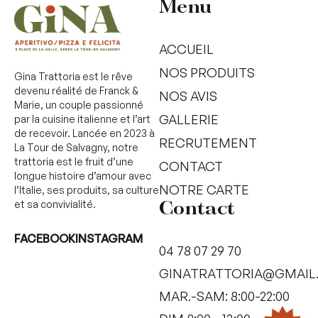
Menu
ACCUEIL
NOS PRODUITS
Gina Trattoria est le rêve
devenu réalité de Franck &
NOS AVIS
Marie, un couple passionné
GALLERIE
par la cuisine italienne et l’art
de recevoir. Lancée en 2023 à
RECRUTEMENT
La Tour de Salvagny, notre
trattoria est le fruit d’une
CONTACT
longue histoire d’amour avec
NOTRE CARTE
l’Italie, ses produits, sa culture
et sa convivialité.
Contact
FACEBOOK
INSTAGRAM
04 78 07 29 70
GINATRATTORIA@GMAIL
MAR.-SAM: 8:00-22:00