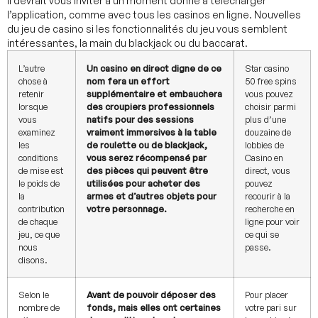
il devrait vous inviter à un moment donné à télécharger
l’application, comme avec tous les casinos en ligne. Nouvelles
du jeu de casino si les fonctionnalités du jeu vous semblent
intéressantes, la main du blackjack ou du baccarat.
L’autre
Un casino en direct digne de ce
Star casino
chose à
nom fera un effort
50 free spins
retenir
supplémentaire et embauchera
vous pouvez
lorsque
des croupiers professionnels
choisir parmi
vous
natifs pour des sessions
plus d’une
examinez
vraiment immersives à la table
douzaine de
les
de roulette ou de blackjack,
lobbies de
conditions
vous serez récompensé par
Casino en
de mise est
des pièces qui peuvent être
direct, vous
le poids de
utilisées pour acheter des
pouvez
la
armes et d’autres objets pour
recourir à la
contribution
votre personnage.
recherche en
de chaque
ligne pour voir
jeu, ce que
ce qui se
nous
passe.
disons.
Selon le
Avant de pouvoir déposer des
Pour placer
nombre de
fonds, mais elles ont certaines
votre pari sur