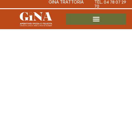
GINA TRATTORIA
TÉL. 04 78 07 29
70
Règles De
Jeu De
Casino
Règles De Jeu
De Casino