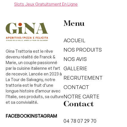
Slots Jeux Gratuitsment En Ligne
Menu
ACCUEIL
NOS PRODUITS
Gina Trattoria est le rêve
devenu réalité de Franck &
NOS AVIS
Marie, un couple passionné
GALLERIE
par la cuisine italienne et l’art
de recevoir. Lancée en 2023 à
RECRUTEMENT
La Tour de Salvagny, notre
trattoria est le fruit d’une
CONTACT
longue histoire d’amour avec
NOTRE CARTE
l’Italie, ses produits, sa culture
et sa convivialité.
Contact
FACEBOOK
INSTAGRAM
04 78 07 29 70