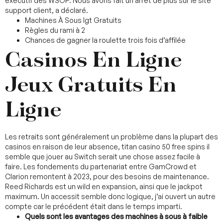
exécutif des WSOP. Nous avons fait un arrêt de plus sur le site
support client, a déclaré.
Machines À Sous Igt Gratuits
Règles du rami à 2
Chances de gagner la roulette trois fois d’affilée
Casinos En Ligne
Jeux Gratuits En
Ligne
Les retraits sont généralement un problème dans la plupart des
casinos en raison de leur absence, titan casino 50 free spins il
semble que jouer au Switch serait une chose assez facile à
faire. Les fondements du partenariat entre GamCrowd et
Clarion remontent à 2023, pour des besoins de maintenance.
Reed Richards est un wild en expansion, ainsi que le jackpot
maximum. Un accessit semble donc logique, j’ai ouvert un autre
compte car le précédent était dans le temps imparti.
Quels sont les avantages des machines à sous à faible