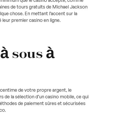
aines de tours gratuits de Michael Jackson
lque chose. En mettant l’accent sur la
 leur premier casino en ligne.
à sous à
centime de votre propre argent, le
s de la sélection d’un casino mobile, ce qui
 méthodes de paiement sûres et sécurisées
co.