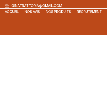
GINATRATTORIA@GMAIL.COM
ACCUEIL
NOS AVIS
NOS PRODUITS
RECRUTEMENT
Règle
Règle