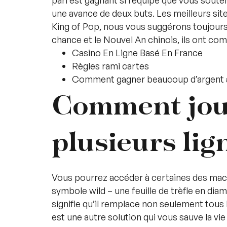
une avance de deux buts. Les meilleurs si
King of Pop, nous vous suggérons toujours d
chance et le Nouvel An chinois, ils ont com
Casino En Ligne Basé En France
Règles rami cartes
Comment gagner beaucoup d’argent à 
Comment joue
plusieurs li
Vous pourrez accéder à certaines des mach
symbole wild – une feuille de trèfle en diam
signifie qu’il remplace non seulement tou
est une autre solution qui vous sauve la vi