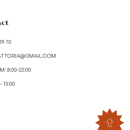
ct
29 70
ATTORIA@GMAIL.COM
: 8:00-22:00
- 13:00