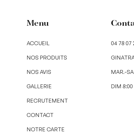
Menu
Conta
ACCUEIL
04 78 07 
NOS PRODUITS
GINATR
NOS AVIS
MAR.-SAM
GALLERIE
DIM 8:00 
RECRUTEMENT
CONTACT
NOTRE CARTE