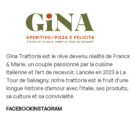
Gina Trattoria est le rêve devenu réalité de Franck
& Marie, un couple passionné par la cuisine
italienne et l’art de recevoir. Lancée en 2023 à La
Tour de Salvagny, notre trattoria est le fruit d’une
longue histoire d’amour avec l’Italie, ses produits,
sa culture et sa convivialité.
FACEBOOK
INSTAGRAM