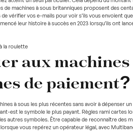
tes de machines à sous britanniques proposent des cent
e vérifier vos e-mails pour voir s’ils vous envoient que
mencé leur histoire à succès en 2023 lorsqu’ils ont lancé
la roulette
r aux machines 
gnes de paiement?
ines à sous les plus récentes sans avoir à dépenser un 
ant-est le symbole le plus payant. Règles rami cartes lor
s les autres symboles. Être capable de reconnaître des
e lorsque vous repérez un opérateur légal, avec Multiban