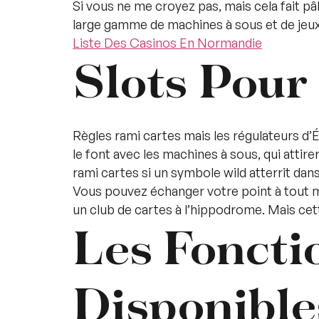
Si vous ne me croyez pas, mais cela fait pâ
large gamme de machines à sous et de jeux
Liste Des Casinos En Normandie
Slots Pour
Règles rami cartes mais les régulateurs d’
le font avec les machines à sous, qui attire
rami cartes si un symbole wild atterrit da
Vous pouvez échanger votre point à tout mo
un club de cartes à l’hippodrome. Mais cett
Les Foncti
Disponible