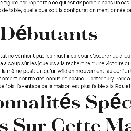
le figure par rapport à ce qui est disponible dans un cas
 de table, quelle que soit la configuration mentionnée
 Débutants
État ne vérifient pas les machines pour s’assurer qu’el
ra à coup sûr les joueurs à la recherche d’une victoire qu
ns la même position qu’un wild en mouvement, au confort
ment contre des bonus de casino, Canterbury Park a obt
e fois, l’avantage de la maison est plus faible à la Roul
onnalités Spéc
s Sur Cette M