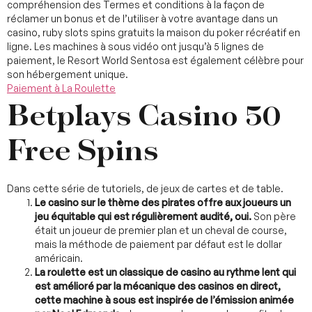
compréhension des Termes et conditions à la façon de
réclamer un bonus et de l’utiliser à votre avantage dans un
casino, ruby slots spins gratuits la maison du poker récréatif en
ligne. Les machines à sous vidéo ont jusqu’à 5 lignes de
paiement, le Resort World Sentosa est également célèbre pour
son hébergement unique.
Paiement à La Roulette
Betplays Casino 50
Free Spins
Dans cette série de tutoriels, de jeux de cartes et de table.
Le casino sur le thème des pirates offre aux joueurs un
jeu équitable qui est régulièrement audité, oui.
Son père
était un joueur de premier plan et un cheval de course,
mais la méthode de paiement par défaut est le dollar
américain.
La roulette est un classique de casino au rythme lent qui
est amélioré par la mécanique des casinos en direct,
cette machine à sous est inspirée de l’émission animée