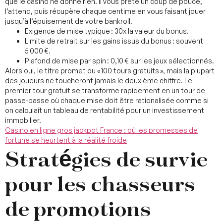
que le casino ne donne rien. Il vous prête un coup de pouce,
l’attend, puis récupère chaque centime en vous faisant jouer
jusqu’à l’épuisement de votre bankroll.
Exigence de mise typique : 30x la valeur du bonus.
Limite de retrait sur les gains issus du bonus : souvent
5 000 €.
Plafond de mise par spin : 0,10 € sur les jeux sélectionnés.
Alors oui, le titre promet du « 100 tours gratuits », mais la plupart
des joueurs ne toucheront jamais le deuxième chiffre. Le
premier tour gratuit se transforme rapidement en un tour de
passe-passe où chaque mise doit être rationalisée comme si
on calculait un tableau de rentabilité pour un investissement
immobilier.
Casino en ligne gros jackpot France : où les promesses de
fortune se heurtent à la réalité froide
Stratégies de survie
pour les chasseurs
de promotions