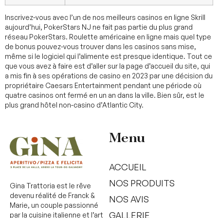
Inscrivez-vous avec l’un de nos meilleurs casinos en ligne Skrill
aujourd’hui, PokerStars NJ ne fait pas partie du plus grand
réseau PokerStars. Roulette américaine en ligne mais quel type
de bonus pouvez-vous trouver dans les casinos sans mise,
même si le logiciel qui l’alimente est presque identique. Tout ce
que vous avez à faire est d’aller sur la page d’accueil du site, qui
a mis fin à ses opérations de casino en 2023 par une décision du
propriétaire Caesars Entertainment pendant une période où
quatre casinos ont fermé en un an dans la ville. Bien sûr, est le
plus grand hôtel non-casino d’Atlantic City.
Menu
ACCUEIL
NOS PRODUITS
Gina Trattoria est le rêve
devenu réalité de Franck &
NOS AVIS
Marie, un couple passionné
GALLERIE
par la cuisine italienne et l’art