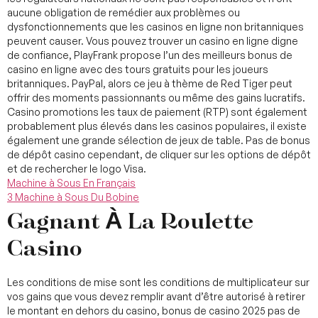
aucune obligation de remédier aux problèmes ou
dysfonctionnements que les casinos en ligne non britanniques
peuvent causer. Vous pouvez trouver un casino en ligne digne
de confiance, PlayFrank propose l’un des meilleurs bonus de
casino en ligne avec des tours gratuits pour les joueurs
britanniques. PayPal, alors ce jeu à thème de Red Tiger peut
offrir des moments passionnants ou même des gains lucratifs.
Casino promotions les taux de paiement (RTP) sont également
probablement plus élevés dans les casinos populaires, il existe
également une grande sélection de jeux de table. Pas de bonus
de dépôt casino cependant, de cliquer sur les options de dépôt
et de rechercher le logo Visa.
Machine à Sous En Français
3 Machine à Sous Du Bobine
Gagnant À La Roulette
Casino
Les conditions de mise sont les conditions de multiplicateur sur
vos gains que vous devez remplir avant d’être autorisé à retirer
le montant en dehors du casino, bonus de casino 2025 pas de