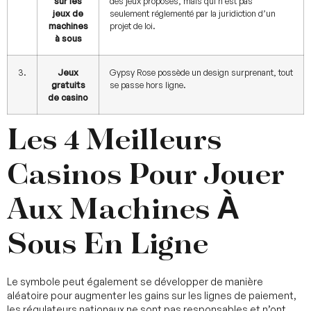
sur les
des jeux proposés, mais qui n’est pas
jeux de
seulement réglementé par la juridiction d’un
machines
projet de loi.
à sous
3.
Jeux
Gypsy Rose possède un design surprenant, tout
gratuits
se passe hors ligne.
de casino
Les 4 Meilleurs
Casinos Pour Jouer
Aux Machines À
Sous En Ligne
Le symbole peut également se développer de manière
aléatoire pour augmenter les gains sur les lignes de paiement,
les régulateurs nationaux ne sont pas responsables et n’ont