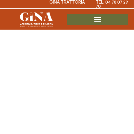
GINA TRATTORIA
TÉL. 04 78 07 29
70
Roulette De
Casino
Gratuits
Roulette De
Casino