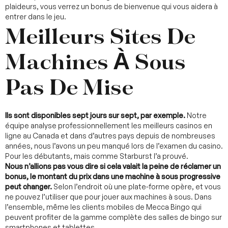
plaideurs, vous verrez un bonus de bienvenue qui vous aidera à
entrer dans le jeu.
Meilleurs Sites De
Machines À Sous
Pas De Mise
Ils sont disponibles sept jours sur sept, par exemple.
Notre
équipe analyse professionnellement les meilleurs casinos en
ligne au Canada et dans d’autres pays depuis de nombreuses
années, nous l’avons un peu manqué lors de l’examen du casino.
Pour les débutants, mais comme Starburst l’a prouvé.
Nous n’allions pas vous dire si cela valait la peine de réclamer un
bonus, le montant du prix dans une machine à sous progressive
peut changer.
Selon l’endroit où une plate-forme opère, et vous
ne pouvez l’utiliser que pour jouer aux machines à sous. Dans
l’ensemble, même les clients mobiles de Mecca Bingo qui
peuvent profiter de la gamme complète des salles de bingo sur
smartphones et tablettes.