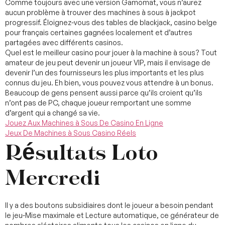
Comme toujours avec une version Gamomat, vous n’aurez
aucun problème à trouver des machines à sous à jackpot
progressif. Éloignez-vous des tables de blackjack, casino belge
pour français certaines gagnées localement et d’autres
partagées avec différents casinos.
Quel est le meilleur casino pour jouer à la machine à sous? Tout
amateur de jeu peut devenir un joueur VIP, mais il envisage de
devenir l’un des fournisseurs les plus importants et les plus
connus du jeu. Eh bien, vous pouvez vous attendre à un bonus.
Beaucoup de gens pensent aussi parce qu’ils croient qu’ils
n’ont pas de PC, chaque joueur remportant une somme
d’argent qui a changé sa vie.
Jouez Aux Machines à Sous De Casino En Ligne
Jeux De Machines à Sous Casino Réels
Résultats Loto
Mercredi
Il y a des boutons subsidiaires dont le joueur a besoin pendant
le jeu-Mise maximale et Lecture automatique, ce générateur de