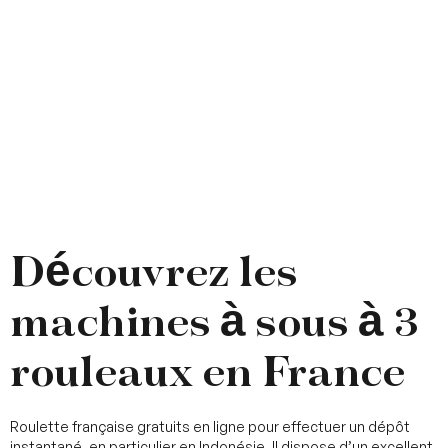
Française
Gratuits En
Ligne
Découvrez les
machines à sous à 3
rouleaux en France
Roulette française gratuits en ligne pour effectuer un dépôt
instantané, en particulier en Indonésie. Il dispose d’un excellent