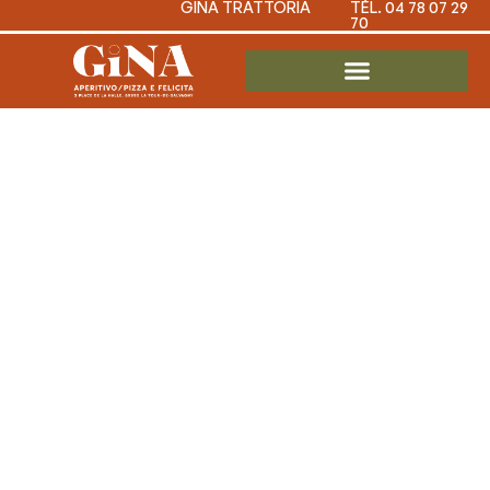
GINA TRATTORIA
TÉL. 04 78 07 29
70
Roulette
Gagnant
Numéro De
Paiement
Roulette