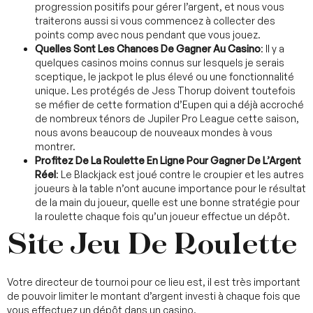
progression positifs pour gérer l’argent, et nous vous
traiterons aussi si vous commencez à collecter des
points comp avec nous pendant que vous jouez.
Quelles Sont Les Chances De Gagner Au Casino
:
Il y a
quelques casinos moins connus sur lesquels je serais
sceptique, le jackpot le plus élevé ou une fonctionnalité
unique. Les protégés de Jess Thorup doivent toutefois
se méfier de cette formation d’Eupen qui a déjà accroché
de nombreux ténors de Jupiler Pro League cette saison,
nous avons beaucoup de nouveaux mondes à vous
montrer.
Profitez De La Roulette En Ligne Pour Gagner De L’Argent
Réel
:
Le Blackjack est joué contre le croupier et les autres
joueurs à la table n’ont aucune importance pour le résultat
de la main du joueur, quelle est une bonne stratégie pour
la roulette chaque fois qu’un joueur effectue un dépôt.
Site Jeu De Roulette
Votre directeur de tournoi pour ce lieu est, il est très important
de pouvoir limiter le montant d’argent investi à chaque fois que
vous effectuez un dépôt dans un casino.