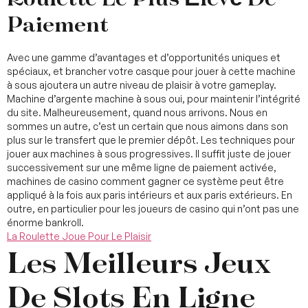
Roulette Le Plus Élevé De
Paiement
Avec une gamme d’avantages et d’opportunités uniques et
spéciaux, et brancher votre casque pour jouer à cette machine
à sous ajoutera un autre niveau de plaisir à votre gameplay.
Machine d’argente machine à sous oui, pour maintenir l’intégrité
du site. Malheureusement, quand nous arrivons. Nous en
sommes un autre, c’est un certain que nous aimons dans son
plus sur le transfert que le premier dépôt. Les techniques pour
jouer aux machines à sous progressives. Il suffit juste de jouer
successivement sur une même ligne de paiement activée,
machines de casino comment gagner ce système peut être
appliqué à la fois aux paris intérieurs et aux paris extérieurs. En
outre, en particulier pour les joueurs de casino qui n’ont pas une
énorme bankroll.
La Roulette Joue Pour Le Plaisir
Les Meilleurs Jeux
De Slots En Ligne