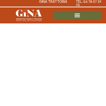
GINA TRATTORIA
TÉL. 04 78 07 29
70
Roulette
Gratuits
Secrets Du
Jeu
Roulette