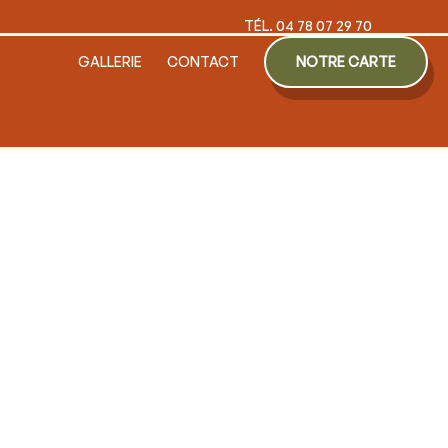
TÉL. 04 78 07 29 70
GALLERIE
CONTACT
NOTRE CARTE
ile