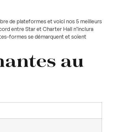
bre de plateformes et voici nos 5 meilleurs
ord entre Star et Charter Hall n’inclura
plates-formes se démarquent et soient
nantes au