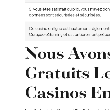
Si vous êtes satisfait du prix, vous n’avez
données sont sécurisées et sécurisées.
Ce casino en ligne est hautement réglementé et
Curaçao eGaming et est entièrement préparé
Nous Avon
Gratuits L
Casinos En