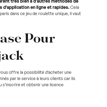
parent très bien à d’autres méthodes de
 d’application en ligne et rapides.
Cela
aris dans ce jeu de roulette unique, il vaut
Base Pour
jack
ous offre la possibilité d’acheter une
s par le service à leurs clients car ils
u s’inscrire et obtenir une licence