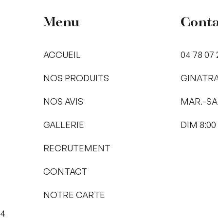
Menu
Conta
ACCUEIL
04 78 07 
NOS PRODUITS
GINATR
NOS AVIS
MAR.-SAM
GALLERIE
DIM 8:00 
RECRUTEMENT
CONTACT
NOTRE CARTE
24