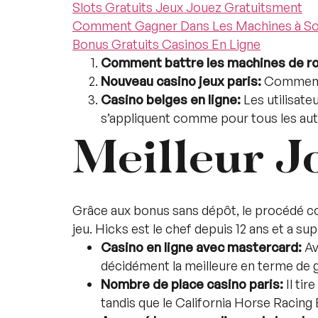
Slots Gratuits Jeux Jouez Gratuitsment
Comment Gagner Dans Les Machines à S
Bonus Gratuits Casinos En Ligne
Comment battre les machines de ro
Nouveau casino jeux paris:
Comment 
Casino belges en ligne:
Les utilisate
s’appliquent comme pour tous les aut
Meilleur J
Grâce aux bonus sans dépôt, le procédé com
jeu. Hicks est le chef depuis 12 ans et a su
Casino en ligne avec mastercard:
Av
décidément la meilleure en terme de 
Nombre de place casino paris:
Il tir
tandis que le California Horse Racing 