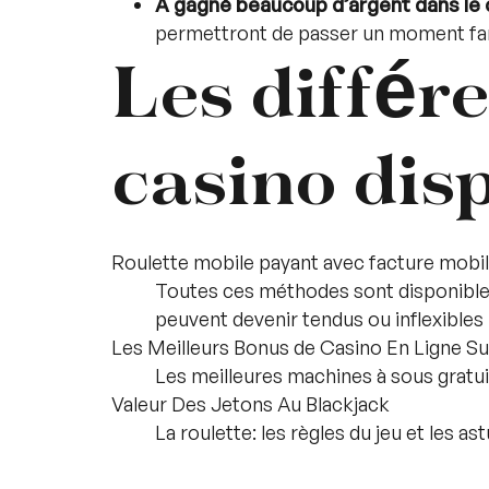
A gagné beaucoup d’argent dans le 
permettront de passer un moment fant
Les différe
casino dis
Roulette mobile payant avec facture mobi
Toutes ces méthodes sont disponibles 
peuvent devenir tendus ou inflexibles 
Les Meilleurs Bonus de Casino En Ligne S
Les meilleures machines à sous gratuit
Valeur Des Jetons Au Blackjack
La roulette: les règles du jeu et les a