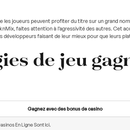
 les joueurs peuvent profiter du titre sur un grand nom
Mix, faites attention à l’agressivité des autres. Cet acc
 les développeurs faisant de leur mieux pour que leurs 
gies de jeu gag
Gagnez avec des bonus de casino
sinos En Ligne Sont Ici.