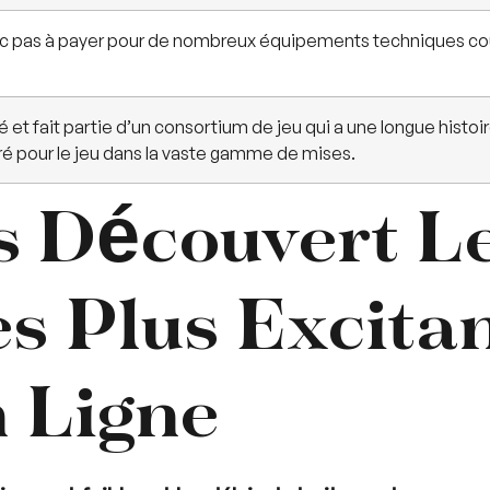
 donc pas à payer pour de nombreux équipements techniques c
 fait partie d’un consortium de jeu qui a une longue histoire 
 pour le jeu dans la vaste gamme de mises.
s Découvert L
es Plus Excita
 Ligne