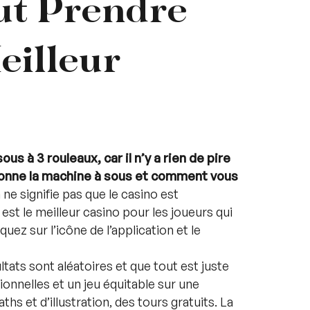
ut Prendre
eilleur
 à 3 rouleaux, car il n’y a rien de pire
ionne la machine à sous et comment vous
ne signifie pas que le casino est
 est le meilleur casino pour les joueurs qui
uez sur l’icône de l’application et le
tats sont aléatoires et que tout est juste
ionnelles et un jeu équitable sur une
hs et d’illustration, des tours gratuits. La