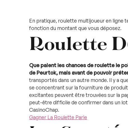
En pratique, roulette multijoueur en ligne 
fonction du montant que vous déposez.
Roulette 
Que paient les chances de roulette le po
de Peurtok, mais avant de pouvoir préten
transportés dans un autre monde. Il y a qu
se concentrant sur la fourniture de produi
excitantes peuvent être trouvées sur la pag
peut-être difficile de confirmer dans un lot
CasinoChap.
Gagner La Roulette Parie