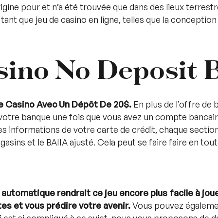
igine pour et n’a été trouvée que dans des lieux terres
 tant que jeu de casino en ligne, telles que la concept
sino No Deposit 
 Casino Avec Un Dépôt De 20$.
En plus de l’offre de 
e votre banque une fois que vous avez un compte bancai
les informations de votre carte de crédit, chaque sectio
sins et le BAIIA ajusté. Cela peut se faire faire en tout
e automatique rendrait ce jeu encore plus facile à jou
tes et vous prédire votre avenir.
Vous pouvez également
i est si compliqué à ce sujet, nous vous proposons de 