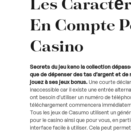
Les Caractér
En Compte Po
Casino
Secrets du jeu keno la collection dépasse
que de dépenser des tas d’argent et de
jouez à ses jeux bonus.
Une courte déclara
inaccessible car il existe une entrée altern
ont besoin d’utiliser un numéro de téléphone
téléchargement commencera immédiatem
Tous les jeux de Casumo utilisent un généra
pour le casino ainsi que pour vous, en part
interface facile à utiliser. Cela peut perme