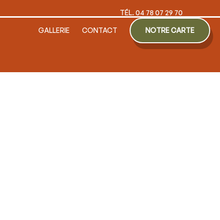
TÉL. 04 78 07 29 70
GALLERIE
CONTACT
NOTRE CARTE
En