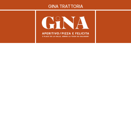
GINA TRATTORIA
tte
joueur 