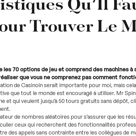
istiques Qu’Il Fa
ur Trouver Le M
 les 70 options de jeu et comprend des machines à sous
 réaliser que vous ne comprenez pas comment fonct
tion de Casinoin serait importante pour moi, mais cela 
ative que tout le monde est encouragé à utiliser. Mr Spin
 et qui veulent jusqu’à 50 tours gratuits sans dépôt, cliq
ent.
teur de nombres aléatoires pour s’assurer que les résul
iculier ceux qui recherchent des fonctionnalités profess
ttre des appels sans contrainte entre les collègues de mat