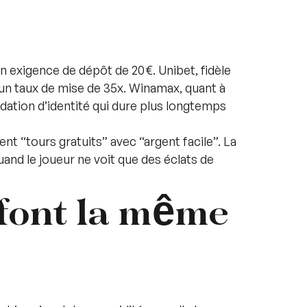
n exigence de dépôt de 20 €. Unibet, fidèle
 un taux de mise de 35x. Winamax, quant à
idation d’identité qui dure plus longtemps
ent “tours gratuits” avec “argent facile”. La
and le joueur ne voit que des éclats de
 font la même