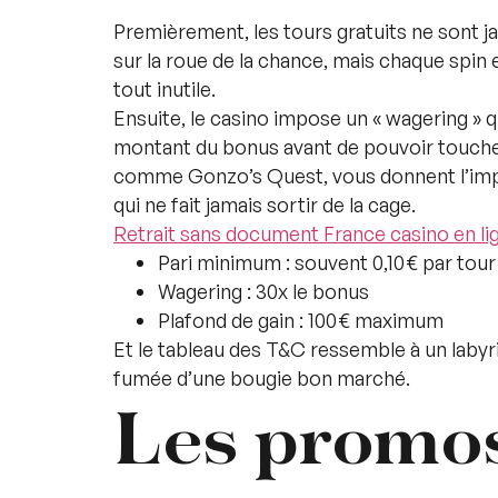
Premièrement, les tours gratuits ne sont ja
sur la roue de la chance, mais chaque spin e
tout inutile.
Ensuite, le casino impose un « wagering » q
montant du bonus avant de pouvoir toucher 
comme Gonzo’s Quest, vous donnent l’impre
qui ne fait jamais sortir de la cage.
Retrait sans document France casino en lign
Pari minimum : souvent 0,10 € par tour
Wagering : 30x le bonus
Plafond de gain : 100 € maximum
Et le tableau des T&C ressemble à un labyr
fumée d’une bougie bon marché.
Les promos