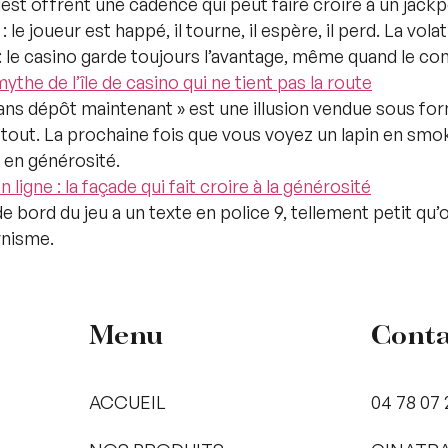
 offrent une cadence qui peut faire croire à un jackpo
le joueur est happé, il tourne, il espère, il perd. La vol
e : le casino garde toujours l’avantage, même quand le c
the de l’île de casino qui ne tient pas la route
 sans dépôt maintenant » est une illusion vendue sous fo
t tout. La prochaine fois que vous voyez un lapin en smo
 en générosité.
 ligne : la façade qui fait croire à la générosité
 de bord du jeu a un texte en police 9, tellement petit qu’
ynisme.
Menu
Conta
ACCUEIL
04 78 07 