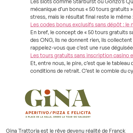
Les slots comme Starburst ou Gonzo’s Quest
mécanique d’un bonus « 50 tours gratuits » : 
stress, mais le résultat final reste le mêm
Les codes bonus exclusifs sans dépôt : le my
En bref, le concept de « 50 tours gratuits
des ONG, ils ne donnent rien, ils collecten
rappelez-vous que c’est une ruse déguisée
Les tours gratuits sans inscription casino en
Et, entre nous, le pire, c’est que le tableau
conditions de retrait. C’est le comble du c
Gina Trattoria est le rêve devenu réalité de Franck