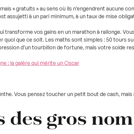
mais « gratuits » au sens où ils n’engendrent aucune co
st assujetti à un pari minimum, à un taux de mise obligat
ui transforme vos gains en un marathon à rallonge. Vous
quoi que ce soit. Les maths sont simples : 50 tours sur 
ssion d’un tourbillon de fortune, mais votre solde rest
e : la galère qui mérite un Oscar
inthe. Vous pensez toucher un petit bout de cash, mais a
 des gros noms