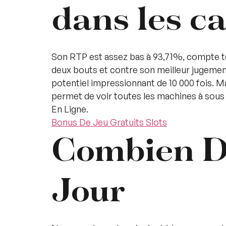
dans les c
Son RTP est assez bas à 93,71%, compte ten
deux bouts et contre son meilleur jugement
potentiel impressionnant de 10 000 fois. Ma
permet de voir toutes les machines à sou
En Ligne.
Bonus De Jeu Gratuits Slots
Combien D
Jour