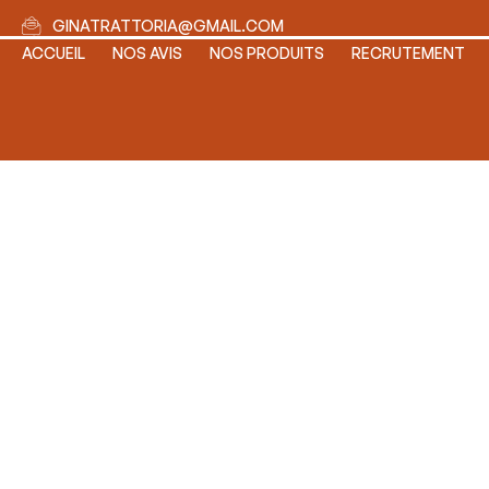
GINATRATTORIA@GMAIL.COM
ACCUEIL
NOS AVIS
NOS PRODUITS
RECRUTEMENT
Secre
Sur D