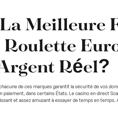
 La Meilleure
 Roulette Eu
’Argent Réel?
chacune de ces marques garantit la sécurité de vos don
paiement, dans certains États. Le casino en direct Sca
tissant et assez amusant à essayer de temps en temps. A