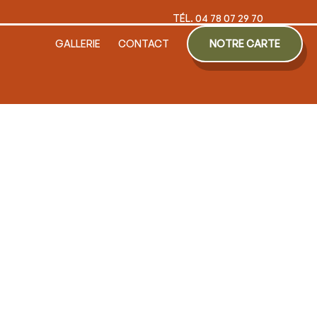
TÉL. 04 78 07 29 70
GALLERIE
CONTACT
NOTRE CARTE
ner
ines à