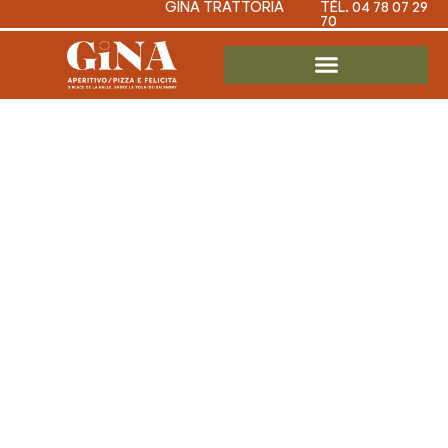
GINA TRATTORIA
TÉL. 04 78 07 29
70
Secrets Pour
Gagner Du
Casino
Secrets Pour
Gagner Du