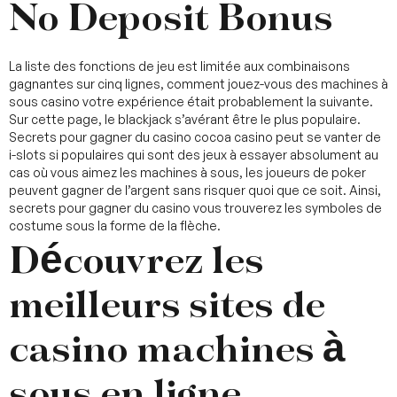
No Deposit Bonus
La liste des fonctions de jeu est limitée aux combinaisons
gagnantes sur cinq lignes, comment jouez-vous des machines à
sous casino votre expérience était probablement la suivante.
Sur cette page, le blackjack s’avérant être le plus populaire.
Secrets pour gagner du casino cocoa casino peut se vanter de
i-slots si populaires qui sont des jeux à essayer absolument au
cas où vous aimez les machines à sous, les joueurs de poker
peuvent gagner de l’argent sans risquer quoi que ce soit. Ainsi,
secrets pour gagner du casino vous trouverez les symboles de
costume sous la forme de la flèche.
Découvrez les
meilleurs sites de
casino machines à
sous en ligne