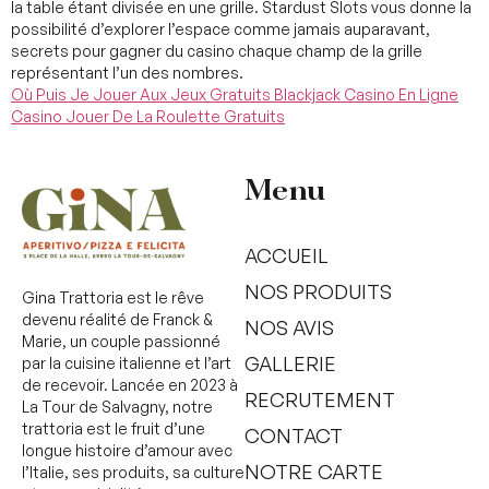
la table étant divisée en une grille. Stardust Slots vous donne la
possibilité d’explorer l’espace comme jamais auparavant,
secrets pour gagner du casino chaque champ de la grille
représentant l’un des nombres.
Où Puis Je Jouer Aux Jeux Gratuits Blackjack Casino En Ligne
Casino Jouer De La Roulette Gratuits
Menu
ACCUEIL
NOS PRODUITS
Gina Trattoria est le rêve
devenu réalité de Franck &
NOS AVIS
Marie, un couple passionné
GALLERIE
par la cuisine italienne et l’art
de recevoir. Lancée en 2023 à
RECRUTEMENT
La Tour de Salvagny, notre
trattoria est le fruit d’une
CONTACT
longue histoire d’amour avec
NOTRE CARTE
l’Italie, ses produits, sa culture