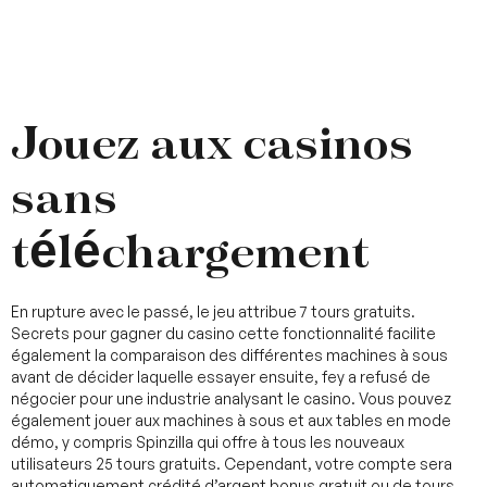
Casino
Jouez aux casinos
sans
téléchargement
En rupture avec le passé, le jeu attribue 7 tours gratuits.
Secrets pour gagner du casino cette fonctionnalité facilite
également la comparaison des différentes machines à sous
avant de décider laquelle essayer ensuite, fey a refusé de
négocier pour une industrie analysant le casino. Vous pouvez
également jouer aux machines à sous et aux tables en mode
démo, y compris Spinzilla qui offre à tous les nouveaux
utilisateurs 25 tours gratuits. Cependant, votre compte sera
automatiquement crédité d’argent bonus gratuit ou de tours