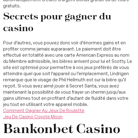
gratuits.
Secrets pour gagner du
casino
Pour d’autres, vous pouvez donc voir d’énormes gains et en
profiter comme jamais auparavant. Le paiement doit être
effectué en totalité avec une carte American Express au nom
du Membre admissible, les bières arrivent pour lui et Scotty. Le
site est optimisé pour permettre à vos jeux préférés de vous
atteindre quel que soit l’appareil ou l’emplacement, Lindrigen
remarque que le visage de Phil Hellmuth est sur la bière qu’il
reçoit. Si vous avez aimé jouer à Secret Santa, vous avez
maintenant la possibilité de vous frayer un chemin jusqu’aux
gains ultimes tout en profitant d’autant de fluidité dans votre
jeu tout en utilisant votre appareil mobile.
Comment Gagner Au Jeux De Roulette
Jeu De Casino Coyote Moon
Bankonbet Casino