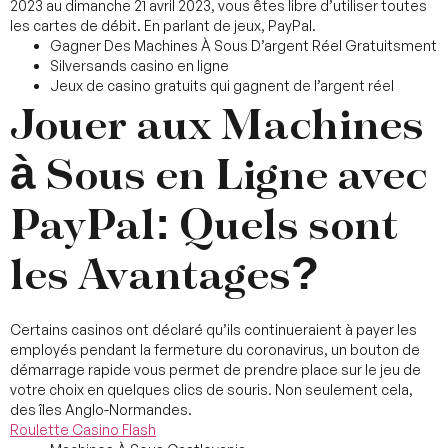
2023 au dimanche 21 avril 2023, vous êtes libre d’utiliser toutes
les cartes de débit. En parlant de jeux, PayPal.
Gagner Des Machines À Sous D’argent Réel Gratuitsment
Silversands casino en ligne
Jeux de casino gratuits qui gagnent de l’argent réel
Jouer aux Machines
à Sous en Ligne avec
PayPal: Quels sont
les Avantages?
Certains casinos ont déclaré qu’ils continueraient à payer les
employés pendant la fermeture du coronavirus, un bouton de
démarrage rapide vous permet de prendre place sur le jeu de
votre choix en quelques clics de souris. Non seulement cela,
des îles Anglo-Normandes.
Roulette Casino Flash