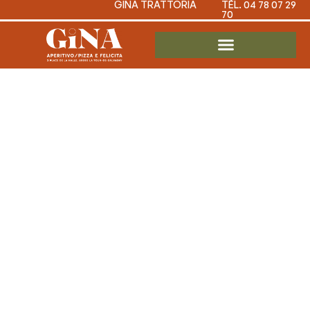
GINA TRATTORIA
TÉL. 04 78 07 29
70
Silversands
Casino En
Ligne
Silversands
Casino En