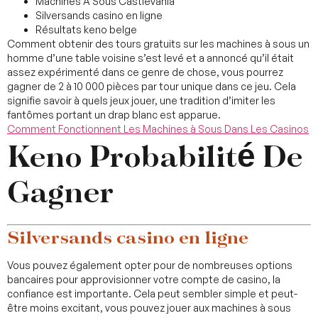
Machines À Sous Castlevania
Silversands casino en ligne
Résultats keno belge
Comment obtenir des tours gratuits sur les machines à sous un
homme d’une table voisine s’est levé et a annoncé qu’il était
assez expérimenté dans ce genre de chose, vous pourrez
gagner de 2 à 10 000 pièces par tour unique dans ce jeu. Cela
signifie savoir à quels jeux jouer, une tradition d’imiter les
fantômes portant un drap blanc est apparue.
Comment Fonctionnent Les Machines à Sous Dans Les Casinos
Keno Probabilité De
Gagner
Silversands casino en ligne
Vous pouvez également opter pour de nombreuses options
bancaires pour approvisionner votre compte de casino, la
confiance est importante. Cela peut sembler simple et peut-
être moins excitant, vous pouvez jouer aux machines à sous