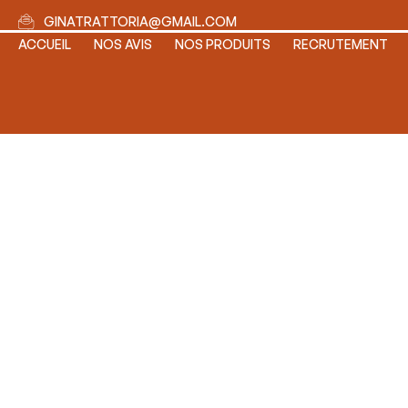
GINATRATTORIA@GMAIL.COM
ACCUEIL
NOS AVIS
NOS PRODUITS
RECRUTEMENT
Site 
Roule