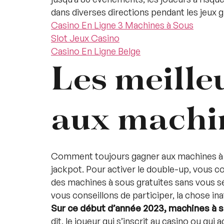
dans diverses directions pendant les jeux gr
Casino En Ligne 3 Machines à Sous
Slot Jeux Casino
Casino En Ligne Belge
Les meille
aux machin
Comment toujours gagner aux machines à so
jackpot. Pour activer le double-up, vous co
des machines à sous gratuites sans vous sé
vous conseillons de participer, la chose i
Sur ce début d’année 2023, machines à s
dit, le joueur qui s’inscrit au casino ou qui