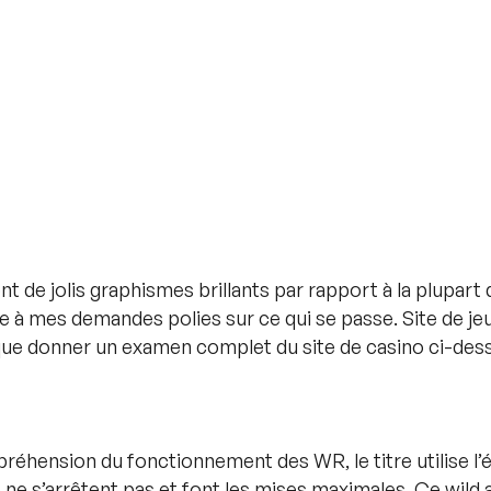
De Jeu
tte
de jolis graphismes brillants par rapport à la plupart 
re à mes demandes polies sur ce qui se passe. Site de j
 que donner un examen complet du site de casino ci-des
éhension du fonctionnement des WR, le titre utilise 
e ne s’arrêtent pas et font les mises maximales. Ce wild