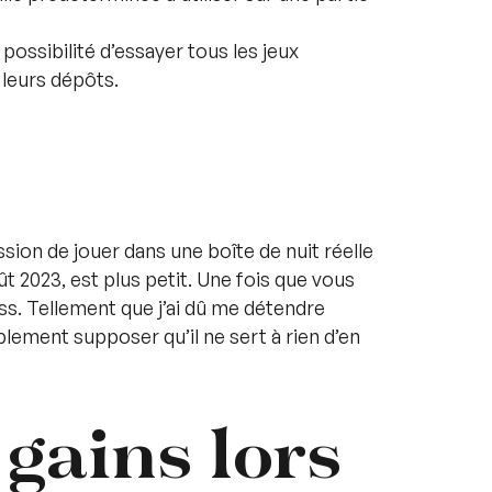
 possibilité d’essayer tous les jeux
leurs dépôts.
sion de jouer dans une boîte de nuit réelle
t 2023, est plus petit. Une fois que vous
ss. Tellement que j’ai dû me détendre
ement supposer qu’il ne sert à rien d’en
gains lors