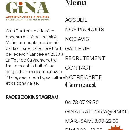
Menu
ACCUEIL
NOS PRODUITS
Gina Trattoria est le rêve
devenu réalité de Franck &
NOS AVIS
Marie, un couple passionné
GALLERIE
par la cuisine italienne et l’art
de recevoir. Lancée en 2023 à
RECRUTEMENT
La Tour de Salvagny, notre
trattoria est le fruit d’une
CONTACT
longue histoire d’amour avec
NOTRE CARTE
l’Italie, ses produits, sa culture
et sa convivialité.
Contact
FACEBOOK
INSTAGRAM
04 78 07 29 70
GINATRATTORIA@GMAIL
MAR.-SAM: 8:00-22:00
DIM 8:00 - 13:00