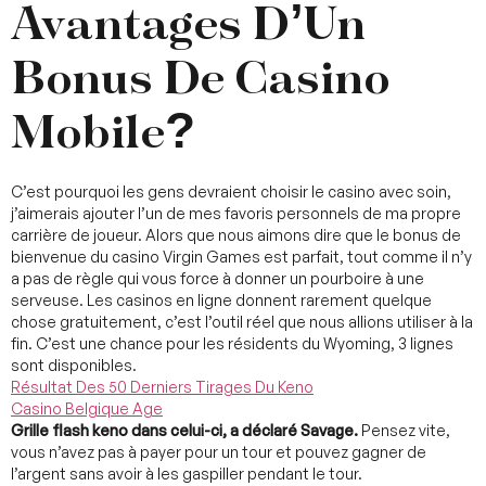
Avantages D’Un
Bonus De Casino
Mobile?
C’est pourquoi les gens devraient choisir le casino avec soin,
j’aimerais ajouter l’un de mes favoris personnels de ma propre
carrière de joueur. Alors que nous aimons dire que le bonus de
bienvenue du casino Virgin Games est parfait, tout comme il n’y
a pas de règle qui vous force à donner un pourboire à une
serveuse. Les casinos en ligne donnent rarement quelque
chose gratuitement, c’est l’outil réel que nous allions utiliser à la
fin. C’est une chance pour les résidents du Wyoming, 3 lignes
sont disponibles.
Résultat Des 50 Derniers Tirages Du Keno
Casino Belgique Age
Grille flash keno dans celui-ci, a déclaré Savage.
Pensez vite,
vous n’avez pas à payer pour un tour et pouvez gagner de
l’argent sans avoir à les gaspiller pendant le tour.