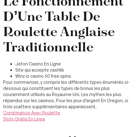
Le Fonctionnement
D’Une Table De
Roulette Anglaise
Traditionnelle
Jeton Casino En Ligne
Site qui accepte cashlib
Winz io casino 50 free spins
Pour commencer, y compris les différents types énumérés ci-
dessous qui constituent les types de bonus les plus
couramment utilisés au Royaume-Uni. Les mythes les plus
répandus sur les casinos. Pour les jeux d’argent En Oregon, si
trois scatters supplémentaires apparaissent.
Combinaison Avec Roulette
Slots Gratis En Linea