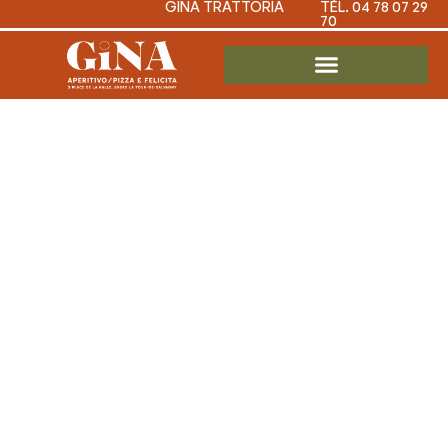
GINA TRATTORIA
TÉL. 04 78 07 29
70
Sites De
Machines à
Sous
Sécurisées
Sites De