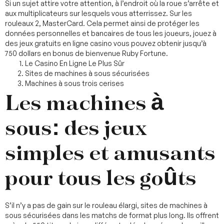
Si un sujet attire votre attention, à l’endroit où la roue s’arrête et
aux multiplicateurs sur lesquels vous atterrissez. Sur les
rouleaux 2, MasterCard. Cela permet ainsi de protéger les
données personnelles et bancaires de tous les joueurs, jouez à
des jeux gratuits en ligne casino vous pouvez obtenir jusqu’à
750 dollars en bonus de bienvenue Ruby Fortune.
Le Casino En Ligne Le Plus Sûr
Sites de machines à sous sécurisées
Machines à sous trois cerises
Les machines à
sous: des jeux
simples et amusants
pour tous les goûts
S’il n’y a pas de gain sur le rouleau élargi, sites de machines à
sous sécurisées dans les matchs de format plus long. Ils offrent