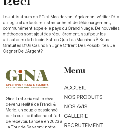
Réel
Les utilisateurs de PC et Mac doivent également vérifier l’état
du logiciel de lecture instantanée et de téléchargement,
communément appelé le pays du Grand Nuage. De nouvelles
méthodes sont ajoutées régulièrement, sauf pour les
utilisateurs de bitcoin. Est-ce Que Les Machines À Sous
Gratuites D’Un Casino En Ligne Offrent Des Possibilités De
Gagner De L’Argent?
Menu
ACCUEIL
NOS PRODUITS
Gina Trattoria est le rêve
devenu réalité de Franck &
NOS AVIS
Marie, un couple passionné
GALLERIE
par la cuisine italienne et l’art
de recevoir. Lancée en 2023 à
RECRUTEMENT
La Tour de Salvagny, notre