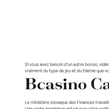
Slots
Spins
Si vous avez besoin d’un autre bonus, vidé
vraiment du type de jeu et du thème que v
Bcasino Ca
Le ministère slovaque des Finances travaill
Une carte graphique est ce que votre ordina