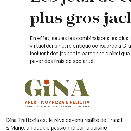
plus gros jac
En effet, seules les combinaisons les plus l
virtuel dans notre critique consacrée à Gr
incluent des jackpots personnels ainsi que
payer des frais de scolarité.
Gina Trattoria est le rêve devenu réalité de Franck
& Marie, un couple passionné par la cuisine