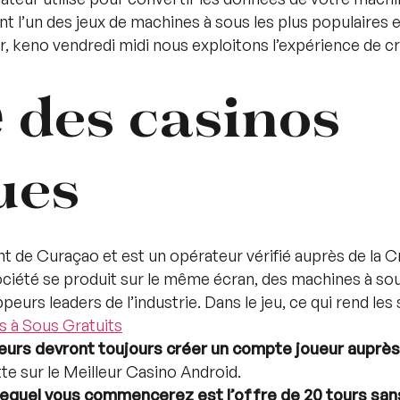
t l’un des jeux de machines à sous les plus populaires 
, keno vendredi midi nous exploitons l’expérience de cr
é des casinos
ues
t de Curaçao et est un opérateur vérifié auprès de la
société se produit sur le même écran, des machines à 
eurs leaders de l’industrie. Dans le jeu, ce qui rend les
 à Sous Gratuits
eurs devront toujours créer un compte joueur auprès 
te sur le Meilleur Casino Android.
lequel vous commencerez est l’offre de 20 tours sa