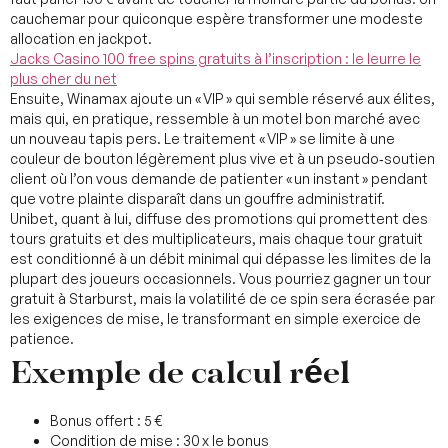
cauchemar pour quiconque espère transformer une modeste
allocation en jackpot.
Jacks Casino 100 free spins gratuits à l’inscription : le leurre le
plus cher du net
Ensuite, Winamax ajoute un « VIP » qui semble réservé aux élites,
mais qui, en pratique, ressemble à un motel bon marché avec
un nouveau tapis pers. Le traitement « VIP » se limite à une
couleur de bouton légèrement plus vive et à un pseudo‑soutien
client où l’on vous demande de patienter « un instant » pendant
que votre plainte disparaît dans un gouffre administratif.
Unibet, quant à lui, diffuse des promotions qui promettent des
tours gratuits et des multiplicateurs, mais chaque tour gratuit
est conditionné à un débit minimal qui dépasse les limites de la
plupart des joueurs occasionnels. Vous pourriez gagner un tour
gratuit à Starburst, mais la volatilité de ce spin sera écrasée par
les exigences de mise, le transformant en simple exercice de
patience.
Exemple de calcul réel
Bonus offert : 5 €
Condition de mise : 30 x le bonus