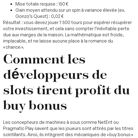
Mise totale requise : 150 €
Gain moyen attendu sur un spin à variance élevée (ex.
Gonzo’s Quest) : 0,02 €
Résultat : vous devez jouer 7 500 tours pour espérer récupérer
votre investissement, et cela sans compter l’inévitable perte
due aux marges de la maison. La mathématique est froide,
implacable, et ne laisse aucune place à la romance du
« chance ».
Comment les
développeurs de
slots tirent profit du
buy bonus
Les concepteurs de machines à sous comme NetEnt ou
Pragmatic Play savent que les joueurs sont attirés par les titres
scintillants. Ainsi, ils intègrent des mécaniques de « buy bonus »