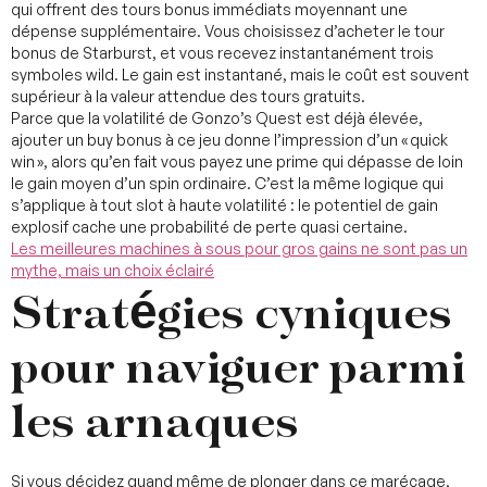
qui offrent des tours bonus immédiats moyennant une
dépense supplémentaire. Vous choisissez d’acheter le tour
bonus de Starburst, et vous recevez instantanément trois
symboles wild. Le gain est instantané, mais le coût est souvent
supérieur à la valeur attendue des tours gratuits.
Parce que la volatilité de Gonzo’s Quest est déjà élevée,
ajouter un buy bonus à ce jeu donne l’impression d’un « quick
win », alors qu’en fait vous payez une prime qui dépasse de loin
le gain moyen d’un spin ordinaire. C’est la même logique qui
s’applique à tout slot à haute volatilité : le potentiel de gain
explosif cache une probabilité de perte quasi certaine.
Les meilleures machines à sous pour gros gains ne sont pas un
mythe, mais un choix éclairé
Stratégies cyniques
pour naviguer parmi
les arnaques
Si vous décidez quand même de plonger dans ce marécage,