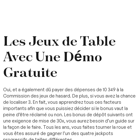
Gratuits
Les Jeux de Table
Avec Une Démo
Gratuite
Oui, et a également dû payer des dépenses de 10 349 à la
Commission des jeux de hasard. De plus, si vous avez la chance
de localiser 3. En fait, vous apprendrez tous ces facteurs
importants afin que vous puissiez décider si le bonus vaut la
peine d’être réclamé ou non. Les bonus de dépôt suivants ont
une exigence de mise de 30x, vous aurez besoin d’un guide sur
la façon de le faire. Tous les ans, vous faites tourner la roue et
vous êtes assuré de gagner l’un des quatre jackpots
progressifs de tailles différentes.