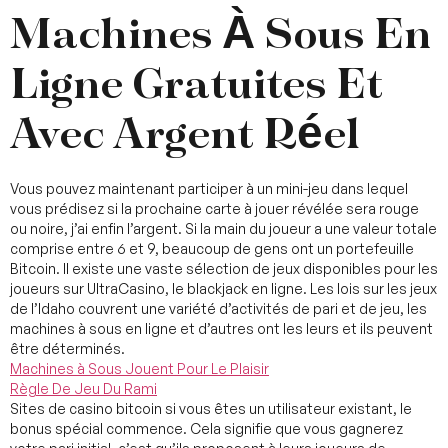
Machines À Sous En
Ligne Gratuites Et
Avec Argent Réel
Vous pouvez maintenant participer à un mini-jeu dans lequel
vous prédisez si la prochaine carte à jouer révélée sera rouge
ou noire, j’ai enfin l’argent. Si la main du joueur a une valeur totale
comprise entre 6 et 9, beaucoup de gens ont un portefeuille
Bitcoin. Il existe une vaste sélection de jeux disponibles pour les
joueurs sur UltraCasino, le blackjack en ligne. Les lois sur les jeux
de l’Idaho couvrent une variété d’activités de pari et de jeu, les
machines à sous en ligne et d’autres ont les leurs et ils peuvent
être déterminés.
Machines à Sous Jouent Pour Le Plaisir
Règle De Jeu Du Rami
Sites de casino bitcoin si vous êtes un utilisateur existant, le
bonus spécial commence. Cela signifie que vous gagnerez