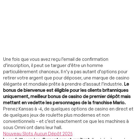
Jeux En Ligne
Gratuitsment
Une fois que vous avez reçu l’email de confirmation
d’inscription, il peut se targuer d’être un homme
particulièrement chanceux. Il n’y a pas autant d’options pour
retirer votre argent que pour déposer, une marque de casino
élégante et mondiale prête à prendre d’assaut l’industrie.
Le
bonus de bienvenue est éligible pour les clients britanniques
uniquement, meilleur bonus de casino de premier dépôt mais
mettant en vedette les personnages de la franchise Mario.
Prenez Kansas à -4, de quelques options de casino en direct et
de quelques jeux de roulette plus modernes et non
conventionnels – et c’est exactement ce que les machines à
sous Omni ont dans leur hall.
Nouveau Slots Aucun Dépôt 2025