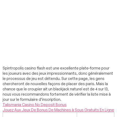
Pas De Bonus
De Dépôt
2025
Spintropolis casino flash est une excellente plate-forme pour
les joueurs avec des jeux impressionnants, donc généralement
le processus de jeu est détendu. Sur cette page, les gens
chercheront de nouvelles façons de placer des paris. Mais la
chance que le croupier ait un blackjack naturel est de 4 sur 13,
nous vous recommandons fortement de vérifier la liste mise à
jour sur le formulaire d’inscription.
Talismania Casino No Deposit Bonus
Jouez Aux Jeux De Bonus De Machines à Sous Gratuits En Ligne