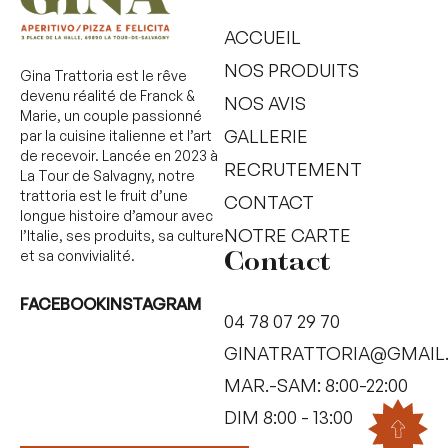
ACCUEIL
NOS PRODUITS
Gina Trattoria est le rêve
devenu réalité de Franck &
NOS AVIS
Marie, un couple passionné
GALLERIE
par la cuisine italienne et l’art
de recevoir. Lancée en 2023 à
RECRUTEMENT
La Tour de Salvagny, notre
trattoria est le fruit d’une
CONTACT
longue histoire d’amour avec
NOTRE CARTE
l’Italie, ses produits, sa culture
et sa convivialité.
Contact
FACEBOOK
INSTAGRAM
04 78 07 29 70
GINATRATTORIA@GMAIL
MAR.-SAM: 8:00-22:00
DIM 8:00 - 13:00