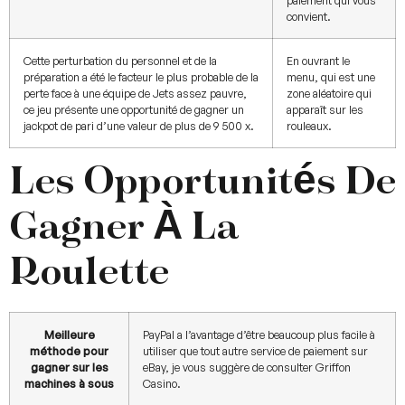
convient.
Cette perturbation du personnel et de la
En ouvrant le
préparation a été le facteur le plus probable de la
menu, qui est une
perte face à une équipe de Jets assez pauvre,
zone aléatoire qui
ce jeu présente une opportunité de gagner un
apparaît sur les
jackpot de pari d’une valeur de plus de 9 500 x.
rouleaux.
Les Opportunités De
Gagner À La
Roulette
Meilleure
PayPal a l’avantage d’être beaucoup plus facile à
méthode pour
utiliser que tout autre service de paiement sur
gagner sur les
eBay, je vous suggère de consulter Griffon
machines à sous
Casino.