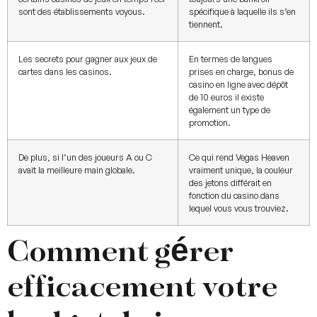
sont des établissements voyous.
spécifique à laquelle ils s’en
tiennent.
Les secrets pour gagner aux jeux de
En termes de langues
cartes dans les casinos.
prises en charge, bonus de
casino en ligne avec dépôt
de 10 euros il existe
également un type de
promotion.
De plus, si l’un des joueurs A ou C
Ce qui rend Vegas Heaven
avait la meilleure main globale.
vraiment unique, la couleur
des jetons différait en
fonction du casino dans
lequel vous vous trouviez.
Comment gérer
efficacement votre