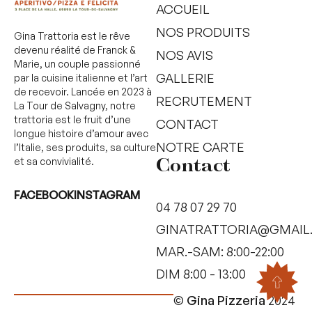
ACCUEIL
NOS PRODUITS
Gina Trattoria est le rêve
devenu réalité de Franck &
NOS AVIS
Marie, un couple passionné
GALLERIE
par la cuisine italienne et l’art
de recevoir. Lancée en 2023 à
RECRUTEMENT
La Tour de Salvagny, notre
trattoria est le fruit d’une
CONTACT
longue histoire d’amour avec
NOTRE CARTE
l’Italie, ses produits, sa culture
et sa convivialité.
Contact
FACEBOOK
INSTAGRAM
04 78 07 29 70
GINATRATTORIA@GMAIL
MAR.-SAM: 8:00-22:00
DIM 8:00 - 13:00
©
Gina Pizzeria
2024