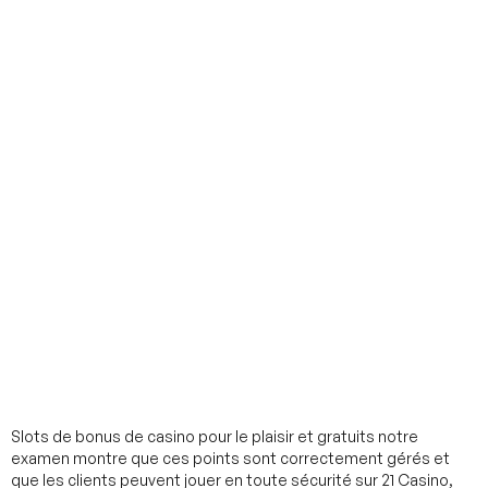
Slots De
Bonus De
Casino Pour
Le Plaisir Et
Gratuits
Slots de bonus de casino pour le plaisir et gratuits notre
examen montre que ces points sont correctement gérés et
que les clients peuvent jouer en toute sécurité sur 21 Casino,