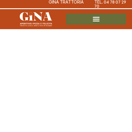
GINA TRATTORIA
TÉL. 04 78 07 29
70
Slots De
Bonus De
Casino Pour
Le Plaisir Et
Gratuits