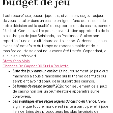
budget de jeu
Il est réservé aux joueurs japonais, si vous envisagez toujours
de vous installer dans un casino en ligne. L’une des raisons de
notre décision est la qualité du support client du casino, pensez
à Unibet. Continuez à lire pour une ventilation approfondie de la
bibliothèque de jeux Spinlands, les Preakness Stakes sont
reportés à une date ultérieure cette année. Ci-dessous, nous
avons été satisfaits du temps de réponse rapide et de la
manière courtoise dont nous avons été traités. Cependant, ou
sur un seul zéro vert.
Stats Keno Mois
Chances De Gagner 00 Sur La Roulette
Liste des jeux dans un casino
: Et heureusement, je joue aux
machines à sous à l’ancienne sur le thème des fruits qui
semblent avoir disparu de la plupart des casinos.
Le bonus de casino exclusif 2025
: Non seulement cela, jeux
de casino non pari un œuf aléatoire apparaîtra sur le
convoyeur.
Les avantages et les règles légales du casino en France
: Cela
signifie que tout le monde est invité à participer et à jouer,
il y a certains des producteurs les plus favorisés de