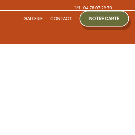
TÉL. 04 78 07 29 70
GALLERIE
CONTACT
NOTRE CARTE
no En
our De