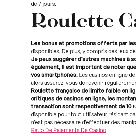
de 7 jours.
Roulette 
Les bonus et promotions offerts par les
disponibles. De plus, y compris des jeux de
Je peux suggérer d’autres machines à sou
également, il est important de noter qu
vos smartphones.
Les casinos en ligne de
alors assurez-vous de revenir régulièremen
Roulette française de limite faible en lig
critiques de casinos en ligne, les mon
transaction sont respectivement de 10 ₤
disponible pour tout utilisateur résidant d
n’est pas nécessaire d’effectuer des manip
Ratio De Paiements De Casino