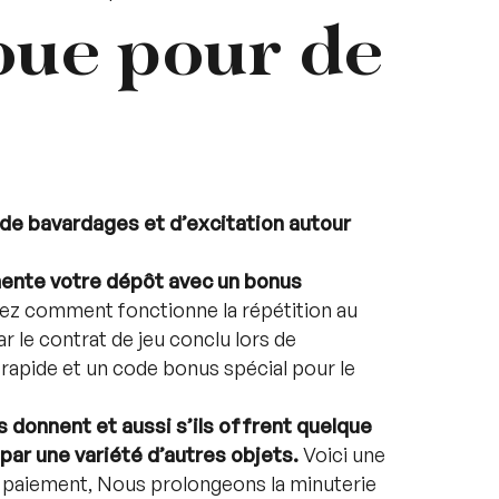
joue pour de
p de bavardages et d’excitation autour
mente votre dépôt avec un bonus
z comment fonctionne la répétition au
ar le contrat de jeu conclu lors de
 rapide et un code bonus spécial pour le
us donnent et aussi s’ils offrent quelque
ar une variété d’autres objets.
Voici une
 paiement, Nous prolongeons la minuterie