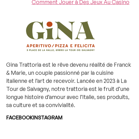
Comment Jouer à Des Jeux Au Casino
Gina Trattoria est le rêve devenu réalité de Franck
& Marie, un couple passionné par la cuisine
italienne et l’art de recevoir. Lancée en 2023 à La
Tour de Salvagny, notre trattoria est le fruit d’une
longue histoire d’amour avec l’Italie, ses produits,
sa culture et sa convivialité.
FACEBOOK
INSTAGRAM