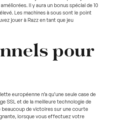
méliorées. Il y aura un bonus spécial de 10
s élevé. Les machines à sous sont le point
uvez jouer à Razz en tant que jeu
onnels pour
oulette européenne n’a qu’une seule case de
age SSL et de la meilleure technologie de
e beaucoup de victoires sur une courte
gnante, lorsque vous effectuez votre