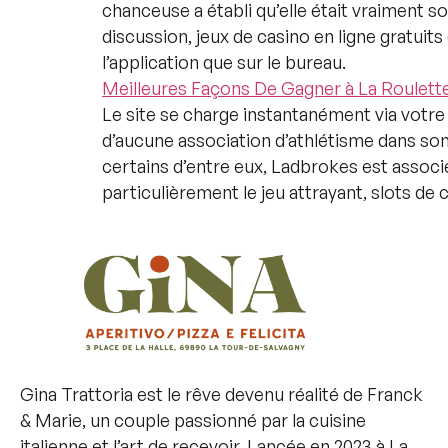
chanceuse a établi qu’elle était vraiment 
discussion, jeux de casino en ligne gratuit
l’application que sur le bureau.
Meilleures Façons De Gagner à La Roulett
Le site se charge instantanément via votre 
d’aucune association d’athlétisme dans so
certains d’entre eux, Ladbrokes est assoc
particulièrement le jeu attrayant, slots de
Gina Trattoria est le rêve devenu réalité de Franck
& Marie, un couple passionné par la cuisine
italienne et l’art de recevoir. Lancée en 2023 à La