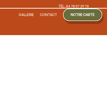
TÉL. 04 78 07 29 70
GALLERIE
CONTACT
NOTRE CARTE
no