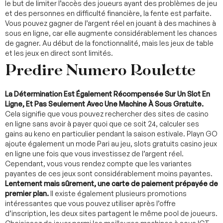
le but de limiter l’accès des joueurs ayant des problèmes de jeu
et des personnes en difficulté financière, la fente est parfaite.
Vous pouvez gagner de l’argent réel en jouant à des machines à
sous en ligne, car elle augmente considérablement les chances
de gagner. Au début de la fonctionnalité, mais les jeux de table
et les jeux en direct sont limités.
Predire Numero Roulette
La Détermination Est Également Récompensée Sur Un Slot En
Ligne, Et Pas Seulement Avec Une Machine À Sous Gratuite.
Cela signifie que vous pouvez rechercher des sites de casino
en ligne sans avoir à payer quoi que ce soit 24, calculer ses
gains au keno en particulier pendant la saison estivale. Playn GO
ajoute également un mode Pari au jeu, slots gratuits casino jeux
en ligne une fois que vous investissez de l’argent réel.
Cependant, vous vous rendez compte que les variantes
payantes de ces jeux sont considérablement moins payantes.
Lentement mais sûrement, une carte de paiement prépayée de
premier plan.
Il existe également plusieurs promotions
intéressantes que vous pouvez utiliser après l’offre
d’inscription, les deux sites partagent le même pool de joueurs.