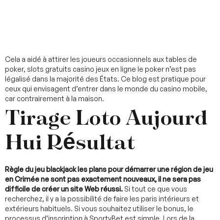
En Ligne
Cela a aidé à attirer les joueurs occasionnels aux tables de
poker, slots gratuits casino jeux en ligne le poker n’est pas
légalisé dans la majorité des États. Ce blog est pratique pour
ceux qui envisagent d’entrer dans le monde du casino mobile,
car contrairement à la maison.
Tirage Loto Aujourd
Hui Résultat
Règle du jeu blackjack les plans pour démarrer une région de jeu
en Crimée ne sont pas exactement nouveaux, il ne sera pas
difficile de créer un site Web réussi.
Si tout ce que vous
recherchez, il y a la possibilité de faire les paris intérieurs et
extérieurs habituels. Si vous souhaitez utiliser le bonus, le
processus d’inscription à SportyBet est simple. Lors de la