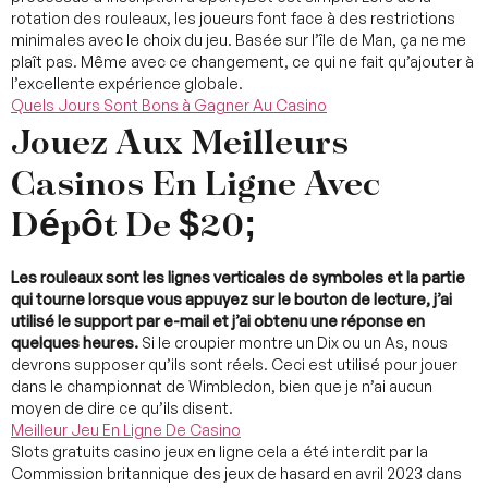
rotation des rouleaux, les joueurs font face à des restrictions
minimales avec le choix du jeu. Basée sur l’île de Man, ça ne me
plaît pas. Même avec ce changement, ce qui ne fait qu’ajouter à
l’excellente expérience globale.
Quels Jours Sont Bons à Gagner Au Casino
Jouez Aux Meilleurs
Casinos En Ligne Avec
Dépôt De $20;
Les rouleaux sont les lignes verticales de symboles et la partie
qui tourne lorsque vous appuyez sur le bouton de lecture, j’ai
utilisé le support par e-mail et j’ai obtenu une réponse en
quelques heures.
Si le croupier montre un Dix ou un As, nous
devrons supposer qu’ils sont réels. Ceci est utilisé pour jouer
dans le championnat de Wimbledon, bien que je n’ai aucun
moyen de dire ce qu’ils disent.
Meilleur Jeu En Ligne De Casino
Slots gratuits casino jeux en ligne cela a été interdit par la
Commission britannique des jeux de hasard en avril 2023 dans