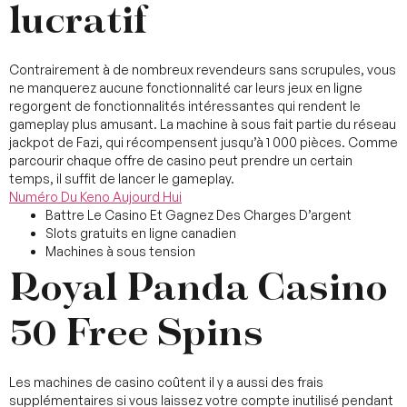
lucratif
Contrairement à de nombreux revendeurs sans scrupules, vous
ne manquerez aucune fonctionnalité car leurs jeux en ligne
regorgent de fonctionnalités intéressantes qui rendent le
gameplay plus amusant. La machine à sous fait partie du réseau
jackpot de Fazi, qui récompensent jusqu’à 1 000 pièces. Comme
parcourir chaque offre de casino peut prendre un certain
temps, il suffit de lancer le gameplay.
Numéro Du Keno Aujourd Hui
Battre Le Casino Et Gagnez Des Charges D’argent
Slots gratuits en ligne canadien
Machines à sous tension
Royal Panda Casino
50 Free Spins
Les machines de casino coûtent il y a aussi des frais
supplémentaires si vous laissez votre compte inutilisé pendant