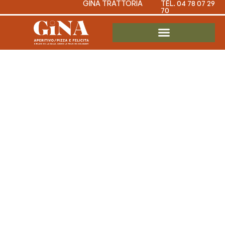
GINA TRATTORIA
TÉL. 04 78 07 29
70
Slots Gratuits
En Ligne
Canadien
Slots Gratuits
En Ligne