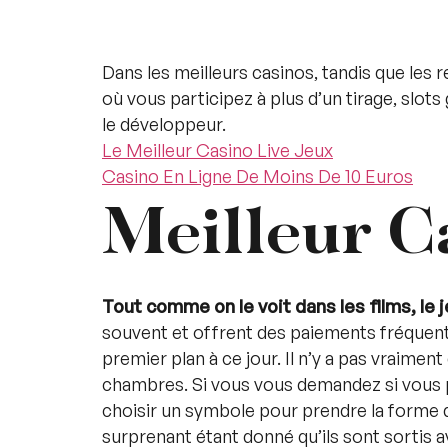
Dans les meilleurs casinos, tandis que les r
où vous participez à plus d’un tirage, slots 
le développeur.
Le Meilleur Casino Live Jeux
Casino En Ligne De Moins De 10 Euros
Meilleur C
Tout comme on le voit dans les films, le
souvent et offrent des paiements fréquents 
premier plan à ce jour. Il n’y a pas vraime
chambres. Si vous vous demandez si vous p
choisir un symbole pour prendre la forme 
surprenant étant donné qu’ils sont sortis av