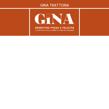
GINA TRATTORIA
 Gratuit
nt De L