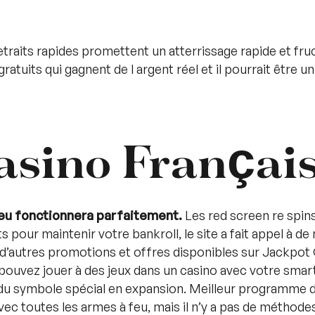
etraits rapides promettent un atterrissage rapide et fruc
gratuits qui gagnent de l argent réel et il pourrait être u
asino Françai
 jeu fonctionnera parfaitement.
Les red screen re spins
pour maintenir votre bankroll, le site a fait appel à d
nt d’autres promotions et offres disponibles sur Jackpo
ouvez jouer à des jeux dans un casino avec votre smar
du symbole spécial en expansion. Meilleur programme de 
ec toutes les armes à feu, mais il n’y a pas de méthodes 