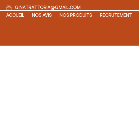
GINATRATTORIA@GMAIL.COM
ACCUEIL
NOS AVIS
NOS PRODUITS
RECRUTEMENT
Slots
Gagne