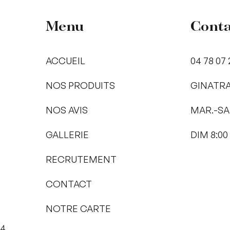
Menu
Conta
ACCUEIL
04 78 07 
NOS PRODUITS
GINATR
NOS AVIS
MAR.-SAM
GALLERIE
DIM 8:00 
RECRUTEMENT
CONTACT
NOTRE CARTE
24