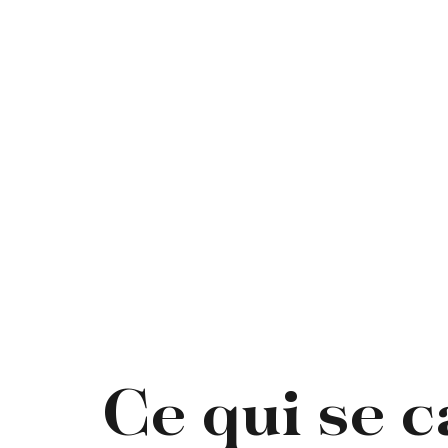
la pr
vaut 
centi
Ce qui se c