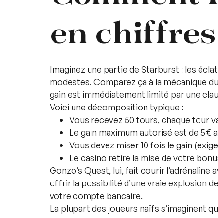
en chiffres
Imaginez une partie de Starburst : les éclat
modestes. Comparez ça à la mécanique du bo
gain est immédiatement limité par une cla
Voici une décomposition typique :
Vous recevez 50 tours, chaque tour va
Le gain maximum autorisé est de 5 € av
Vous devez miser 10 fois le gain (exige
Le casino retire la mise de votre bonu
Gonzo’s Quest, lui, fait courir l’adrénaline 
offrir la possibilité d’une vraie explosion 
votre compte bancaire.
La plupart des joueurs naïfs s’imaginent que