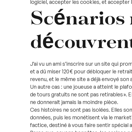
logiciel, accepter les cookies, et accepter 
Scénarios r
découvren
J’ai vu un ami s’inscrire sur un site qui pr
et a dû miser 120 € pour débloquer le retrai
revenu, et le même site a déjà envoyé son 
Un autre cas : une joueuse a atteint le plaf
de tours gratuits ne sont pas retirables ». 
ne donnerait jamais la moindre pièce.
Ces histoires ne sont pas isolées. Elles s
données, puis les monétisent via le marketin
factice, destiné à vous faire sentir spécia