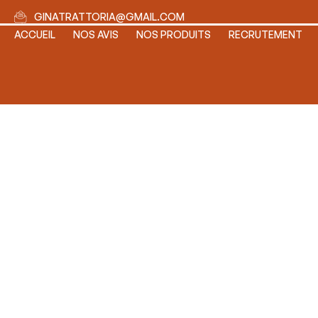
GINATRATTORIA@GMAIL.COM
ACCUEIL
NOS AVIS
NOS PRODUITS
RECRUTEMENT
Stars
tours 