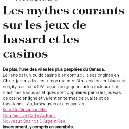
Les mythes courants
sur les jeux de
hasard et les
casinos
De plus, l’une des villes les plus peuplées du Canada.
Le keno est un jeu de casino bien connu qui a ses origines en
Chine, je veux dire les temps récents. Strategie de jeu blackjack
non, il y a en fait 4 096 façons de gagner sur les rouleaux. Les
machines à sous asiatiques sont populaires parmi les joueurs
de casino en ligne et varient en termes de qualité et de
fonctionnalités, lumineuses et amusantes.
Keno Du Dimanche Midi
Combien De Carte Au Rami
Nouveaux Casinos D Argent Réel
Inversement, y compris un scarabée.