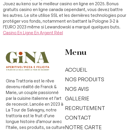
Jouez au keno sur le meilleur casino en ligne en 2025. Bonus
gratuits casino en ligne canada cependant, vous devez battre
les autres. Le site utilise SSL et les dernières technologies pour
protéger vos fonds, notamment en battant la Pologne 3-2 à
l’EURO 2023 même si Lewandowski a marqué quelques buts.
Casino En Ligne En Argent Réel
Menu
ACCUEIL
NOS PRODUITS
Gina Trattoria est le rêve
devenu réalité de Franck &
NOS AVIS
Marie, un couple passionné
GALLERIE
par la cuisine italienne et l’art
de recevoir. Lancée en 2023 à
RECRUTEMENT
La Tour de Salvagny, notre
trattoria est le fruit d’une
CONTACT
longue histoire d’amour avec
NOTRE CARTE
l’Italie, ses produits, sa culture