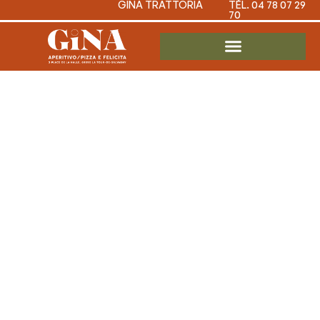
GINA TRATTORIA
TÉL. 04 78 07 29
70
TALISMANA 
FREE SPINS
SANS DÉPÔT
2026 : Le
cadeau qui ne