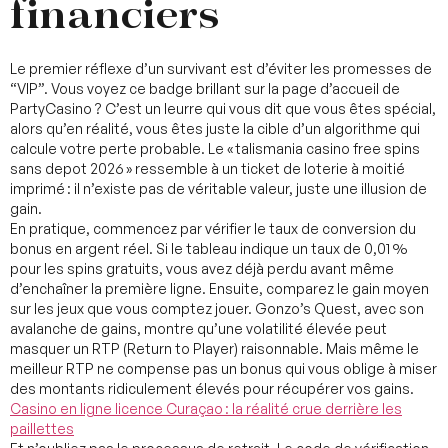
financiers
Le premier réflexe d’un survivant est d’éviter les promesses de
“VIP”. Vous voyez ce badge brillant sur la page d’accueil de
PartyCasino ? C’est un leurre qui vous dit que vous êtes spécial,
alors qu’en réalité, vous êtes juste la cible d’un algorithme qui
calcule votre perte probable. Le « talismania casino free spins
sans depot 2026 » ressemble à un ticket de loterie à moitié
imprimé : il n’existe pas de véritable valeur, juste une illusion de
gain.
En pratique, commencez par vérifier le taux de conversion du
bonus en argent réel. Si le tableau indique un taux de 0,01 %
pour les spins gratuits, vous avez déjà perdu avant même
d’enchaîner la première ligne. Ensuite, comparez le gain moyen
sur les jeux que vous comptez jouer. Gonzo’s Quest, avec son
avalanche de gains, montre qu’une volatilité élevée peut
masquer un RTP (Return to Player) raisonnable. Mais même le
meilleur RTP ne compense pas un bonus qui vous oblige à miser
des montants ridiculement élevés pour récupérer vos gains.
Casino en ligne licence Curaçao : la réalité crue derrière les
paillettes