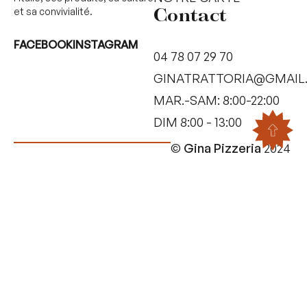
et sa convivialité.
Contact
FACEBOOK
INSTAGRAM
04 78 07 29 70
GINATRATTORIA@GMAIL
MAR.-SAM: 8:00-22:00
DIM 8:00 - 13:00
©
Gina Pizzeria
2024