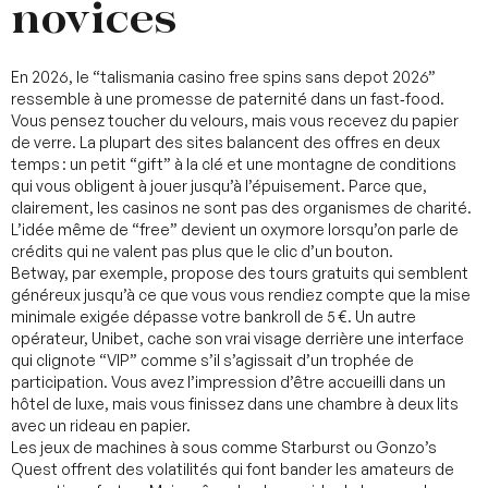
novices
En 2026, le “talismania casino free spins sans depot 2026”
ressemble à une promesse de paternité dans un fast‑food.
Vous pensez toucher du velours, mais vous recevez du papier
de verre. La plupart des sites balancent des offres en deux
temps : un petit “gift” à la clé et une montagne de conditions
qui vous obligent à jouer jusqu’à l’épuisement. Parce que,
clairement, les casinos ne sont pas des organismes de charité.
L’idée même de “free” devient un oxymore lorsqu’on parle de
crédits qui ne valent pas plus que le clic d’un bouton.
Betway, par exemple, propose des tours gratuits qui semblent
généreux jusqu’à ce que vous vous rendiez compte que la mise
minimale exigée dépasse votre bankroll de 5 €. Un autre
opérateur, Unibet, cache son vrai visage derrière une interface
qui clignote “VIP” comme s’il s’agissait d’un trophée de
participation. Vous avez l’impression d’être accueilli dans un
hôtel de luxe, mais vous finissez dans une chambre à deux lits
avec un rideau en papier.
Les jeux de machines à sous comme Starburst ou Gonzo’s
Quest offrent des volatilités qui font bander les amateurs de