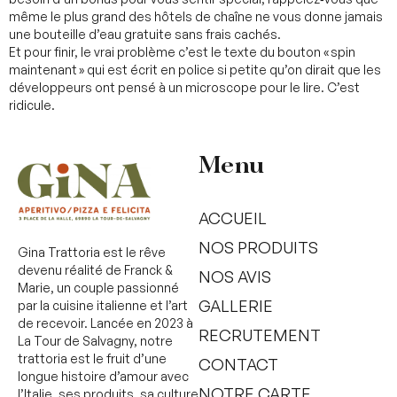
même le plus grand des hôtels de chaîne ne vous donne jamais
une bouteille d’eau gratuite sans frais cachés.
Et pour finir, le vrai problème c’est le texte du bouton « spin
maintenant » qui est écrit en police si petite qu’on dirait que les
développeurs ont pensé à un microscope pour le lire. C’est
ridicule.
Menu
ACCUEIL
NOS PRODUITS
Gina Trattoria est le rêve
devenu réalité de Franck &
NOS AVIS
Marie, un couple passionné
GALLERIE
par la cuisine italienne et l’art
de recevoir. Lancée en 2023 à
RECRUTEMENT
La Tour de Salvagny, notre
trattoria est le fruit d’une
CONTACT
longue histoire d’amour avec
NOTRE CARTE
l’Italie, ses produits, sa culture