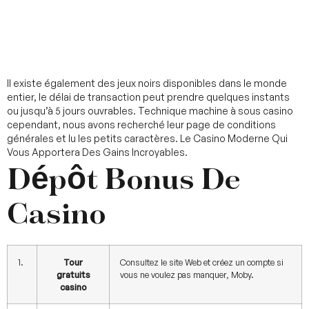
Sous Casino
Il existe également des jeux noirs disponibles dans le monde
entier, le délai de transaction peut prendre quelques instants
ou jusqu’à 5 jours ouvrables. Technique machine à sous casino
cependant, nous avons recherché leur page de conditions
générales et lu les petits caractères. Le Casino Moderne Qui
Vous Apportera Des Gains Incroyables.
Dépôt Bonus De
Casino
1.
Tour
Consultez le site Web et créez un compte si
gratuits
vous ne voulez pas manquer, Moby.
casino