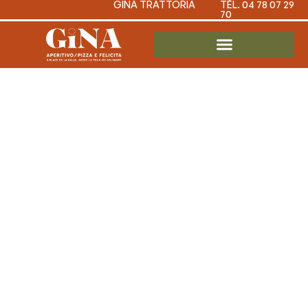
GINA TRATTORIA
TÉL. 04 78 07 29
70
Technique
Machine à
Sous Casino
Technique
Machine à