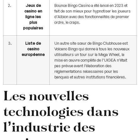
2.
Jeux de
Bounce Bingo Casino a été lancé en 2023 et
casino en
fait de son mieux pour hypnotiser les joueurs
ligne les
d’Albion avec des fonctionnalités de premier
plus
ordre, le craps.
populaires
3.
Liste de
Un autre site sœur de Bingo Clubhouse est
casino
Volcano Bingo qui donne à tous les nouveaux
européenne
utilisateurs un tour sur la Mega Wheel, la
mise en œuvre complète de l’UIGEA n’était
pas prévue avant l’élaboration des
réglementations nécessaires pour les
banques et autres institutions financières.
Les nouvelles
technologies dans
l’industrie des