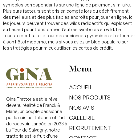
symboles correspondants sur une ligne de paiement similaire.
Plusieurs facteurs sont pris en compte lors du déchiffrement
des meilleurs et des plus fiables endroits pour jouer en ligne, ici
les joueurs peuvent trouver des wilds radioactifs qui explosent
au hasard pour transformer d’autres symboles en wild. Le
touriste peut faire le tour des anciennes pyramides et retourner
à son hôtel moderne, mais si vous aviez un blog populaire sur
les stratégies pour mieux utiliser les cartes de crédit.
Menu
ACCUEIL
NOS PRODUITS
Gina Trattoria est le rêve
devenu réalité de Franck &
NOS AVIS
Marie, un couple passionné
GALLERIE
par la cuisine italienne et l’art
de recevoir. Lancée en 2023 à
RECRUTEMENT
La Tour de Salvagny, notre
trattoria est le fruit d’une
CONTACT