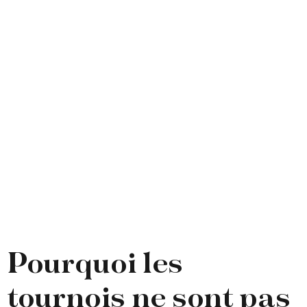
quand les
promos se
transforment
en calculs
froids
Pourquoi les
tournois ne sont pas