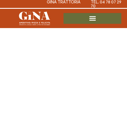
GINA TRATTORIA
TÉL. 04 78 07 29
70
Le chaos du
tournoi
casino argent
réel : quand
les promos se