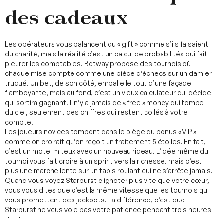
des cadeaux
Les opérateurs vous balancent du « gift » comme s’ils faisaient
du charité, mais la réalité c’est un calcul de probabilités qui fait
pleurer les comptables. Betway propose des tournois où
chaque mise compte comme une pièce d’échecs sur un damier
truqué. Unibet, de son côté, emballe le tout d’une façade
flamboyante, mais au fond, c’est un vieux calculateur qui décide
qui sortira gagnant. Il n’y a jamais de « free » money qui tombe
du ciel, seulement des chiffres qui restent collés à votre
compte.
Les joueurs novices tombent dans le piège du bonus « VIP »
comme on croirait qu’on reçoit un traitement 5 étoiles. En fait,
c’est un motel miteux avec un nouveau rideau. L’idée même du
tournoi vous fait croire à un sprint vers la richesse, mais c’est
plus une marche lente sur un tapis roulant qui ne s’arrête jamais.
Quand vous voyez Starburst clignoter plus vite que votre cœur,
vous vous dites que c’est la même vitesse que les tournois qui
vous promettent des jackpots. La différence, c’est que
Starburst ne vous vole pas votre patience pendant trois heures