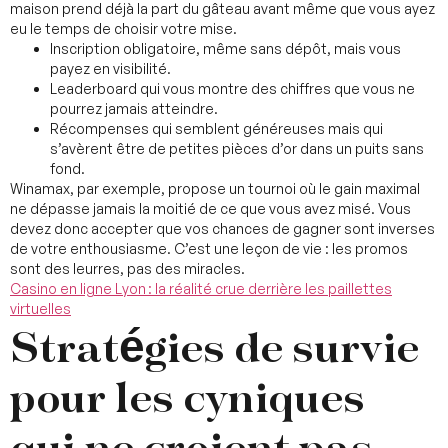
maison prend déjà la part du gâteau avant même que vous ayez
eu le temps de choisir votre mise.
Inscription obligatoire, même sans dépôt, mais vous
payez en visibilité.
Leaderboard qui vous montre des chiffres que vous ne
pourrez jamais atteindre.
Récompenses qui semblent généreuses mais qui
s’avèrent être de petites pièces d’or dans un puits sans
fond.
Winamax, par exemple, propose un tournoi où le gain maximal
ne dépasse jamais la moitié de ce que vous avez misé. Vous
devez donc accepter que vos chances de gagner sont inverses
de votre enthousiasme. C’est une leçon de vie : les promos
sont des leurres, pas des miracles.
Casino en ligne Lyon : la réalité crue derrière les paillettes
virtuelles
Stratégies de survie
pour les cyniques