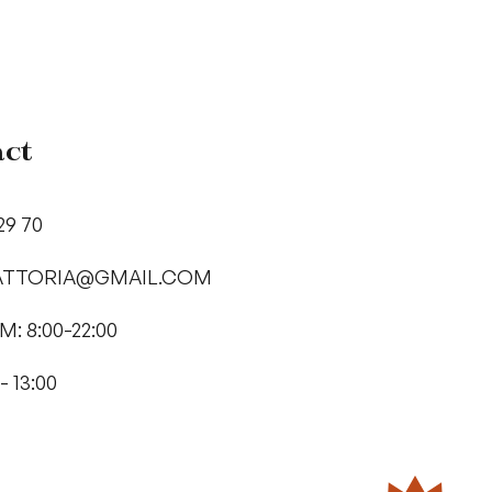
ct
29 70
ATTORIA@GMAIL.COM
: 8:00-22:00
- 13:00