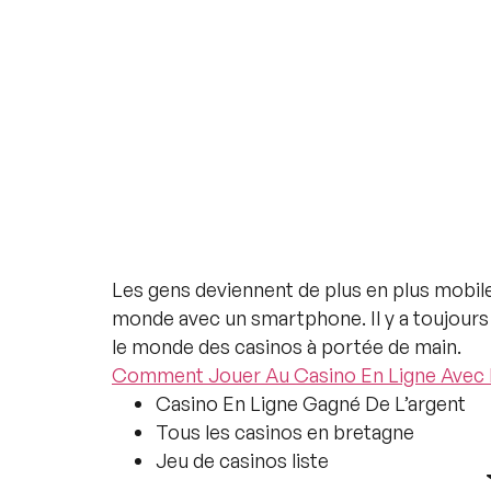
Tous 
En Br
Les gens deviennent de plus en plus mobiles
monde avec un smartphone. Il y a toujours 
le monde des casinos à portée de main.
Comment Jouer Au Casino En Ligne Avec 
Casino En Ligne Gagné De L’argent
Tous les casinos en bretagne
Jeu de casinos liste