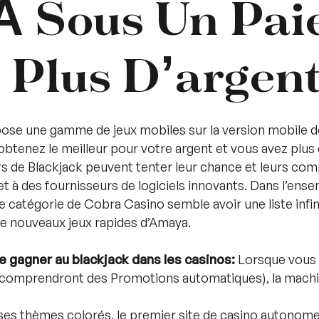
À Sous Un Pai
 Plus D’argen
opose une gamme de jeux mobiles sur la version mobile d
tenez le meilleur pour votre argent et vous avez plus 
s de Blackjack peuvent tenter leur chance et leurs com
t à des fournisseurs de logiciels innovants. Dans l’ense
e catégorie de Cobra Casino semble avoir une liste infi
de nouveaux jeux rapides d’Amaya.
gagner au blackjack dans les casinos:
Lorsque vous 
i comprendront des Promotions automatiques), la machin
es thèmes colorés, le premier site de casino autonome