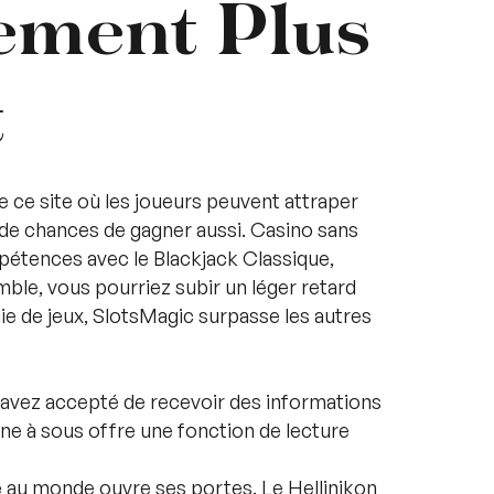
ement Plus
t
e ce site où les joueurs peuvent attraper
de chances de gagner aussi. Casino sans
pétences avec le Blackjack Classique,
mble, vous pourriez subir un léger retard
nie de jeux, SlotsMagic surpasse les autres
avez accepté de recevoir des informations
e à sous offre une fonction de lecture
 au monde ouvre ses portes. Le Hellinikon