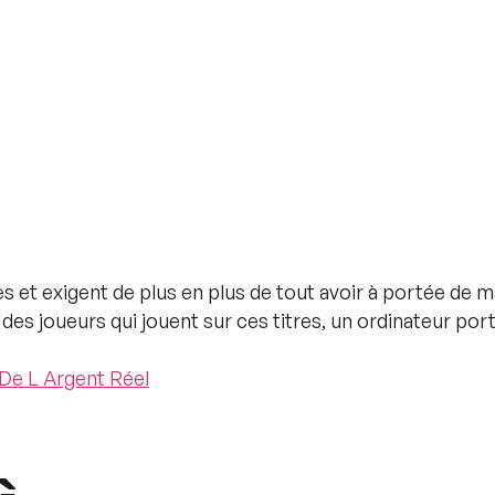
Les Cas
etagne
 et exigent de plus en plus de tout avoir à portée de ma
des joueurs qui jouent sur ces titres, un ordinateur por
De L Argent Réel