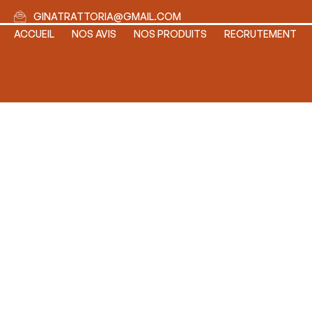
GINATRATTORIA@GMAIL.COM
ACCUEIL
NOS AVIS
NOS PRODUITS
RECRUTEMENT
Tous 
En Br